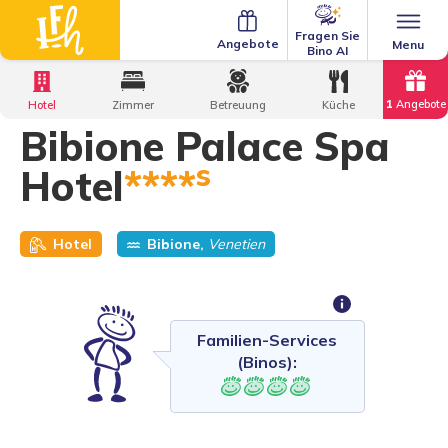
Fragen Sie
Angebote
Menu
Bino AI
Home
·
Family Hotels
·
Bibione Palace Spa Hotel
1
Angebote
Hotel
Zimmer
Betreuung
Küche
Bibione Palace Spa
s
Hotel
****
Hotel
Bibione,
Venetien
Familien-Services
(Binos):