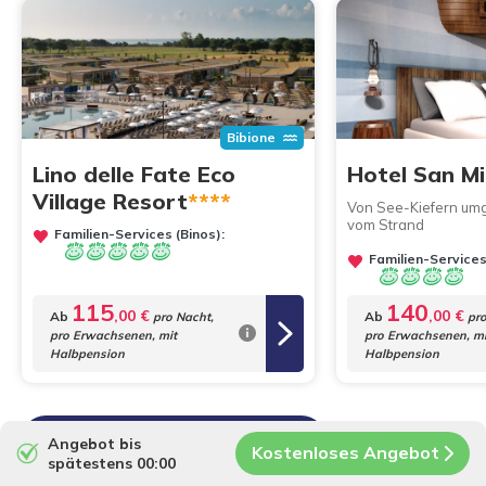
Bibione
Lino delle Fate Eco
Hotel San Mi
Village Resort
****
Von See-Kiefern um
vom Strand
Familien-Services (Binos):
Familien-Services
115
140
,00 €
,00 €
Ab
Ab
pro Nacht,
pro
pro Erwachsenen, mit
pro Erwachsenen, mi
Halbpension
Halbpension
Zurück zu "alle Hotels"
Angebot bis
Kostenloses Angebot
spätestens 00:00