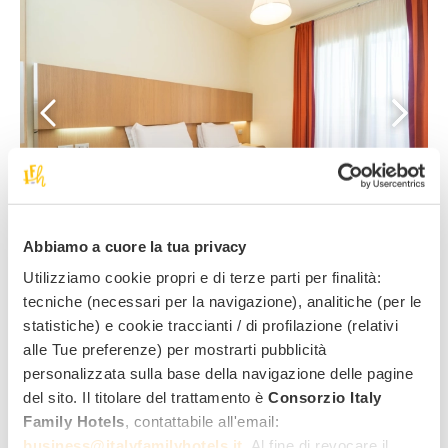
11
Abbiamo a cuore la tua privacy
Utilizziamo cookie propri e di terze parti per finalità:
Größe:
Personen:
Anlage:
tecniche (necessari per la navigazione), analitiche (per le
2
50 m
44716
2 Zimmer +
statistiche) e cookie traccianti / di profilazione (relativi
Wohnzimmer
und Kochnische
alle Tue preferenze) per mostrarti pubblicità
personalizzata sulla base della navigazione delle pagine
Mehr als ein Mehrbettzimmer, eine palastartige
del sito. Il titolare del trattamento è
Consorzio Italy
2
Residenz mit 50 m
! Für Sie
zwei komfortable
Family Hotels
, contattabile all'email:
Schlafzimmer, ein
Wohnzimmer
mit
Küche
und eine
business@italyfamilyhotels.it
. Al fine di revocare il