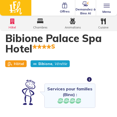
Demandez à
Offres
Menu
Bino AI
Home
·
Family Hotels
·
Bibione Palace Spa Hotel **** S
Hôtel
Chambres
Animations
Cuisine
Bibione Palace Spa
s
Hotel
****
Hôtel
Bibione,
Vénétie
Services pour familles
(Bino) :