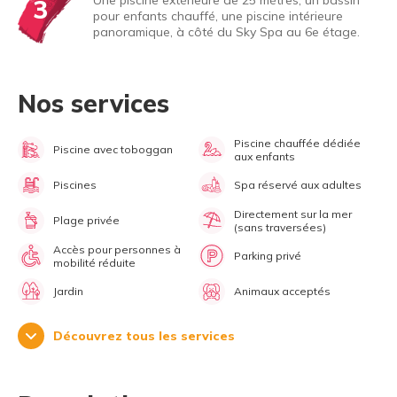
Une piscine extérieure de 25 mètres, un bassin
3
pour enfants chauffé, une piscine intérieure
panoramique, à côté du Sky Spa au 6e étage.
Nos services
Piscine chauffée dédiée
Piscine avec toboggan
aux enfants
Piscines
Spa réservé aux adultes
Directement sur la mer
Plage privée
(sans traversées)
Accès pour personnes à
Parking privé
mobilité réduite
Jardin
Animaux acceptés
Découvrez tous les services