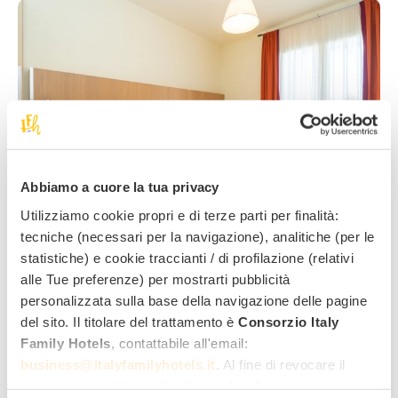
Abbiamo a cuore la tua privacy
11
Utilizziamo cookie propri e di terze parti per finalità:
tecniche (necessari per la navigazione), analitiche (per le
statistiche) e cookie traccianti / di profilazione (relativi
Dimensions :
Personnes :
Structure :
alle Tue preferenze) per mostrarti pubblicità
50 m²
45081
2 chambres +
personalizzata sulla base della navigazione delle pagine
salon avec
kitchenette
del sito. Il titolare del trattamento è
Consorzio Italy
Family Hotels
, contattabile all'email:
Plus qu’une chambre multiple, un palace de 50 m² ! Pour
business@italyfamilyhotels.it
. Al fine di revocare il
vous,
deux chambres à coucher confortables
, un
consenso prestato e visualizzare le informazioni