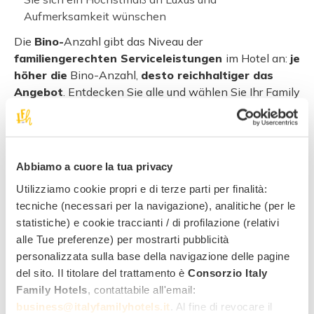
Aufmerksamkeit wünschen
Die
Bino-
Anzahl gibt das Niveau der
familiengerechten Serviceleistungen
im Hotel an:
je
höher die
Bino-Anzahl,
desto reichhaltiger das
Angebot
. Entdecken Sie alle und wählen Sie Ihr Family
Hotel!
Abbiamo a cuore la tua privacy
Utilizziamo cookie propri e di terze parti per finalità:
tecniche (necessari per la navigazione), analitiche (per le
statistiche) e cookie traccianti / di profilazione (relativi
alle Tue preferenze) per mostrarti pubblicità
Kinderausrüstung im Zimmer
personalizzata sulla base della navigazione delle pagine
del sito. Il titolare del trattamento è
Consorzio Italy
Family Hotels
, contattabile all'email:
business@italyfamilyhotels.it
. Al fine di revocare il