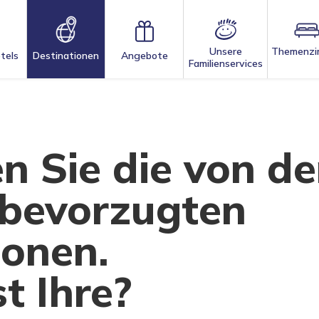
Unsere
Themenzi
tels
Destinationen
Angebote
Familienservices
n Sie die von d
 bevorzugten
ionen.
t Ihre?