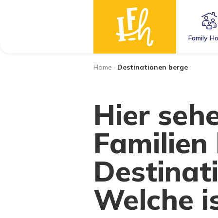
Family Ho
Home
·
Destinationen berge
Hier sehe
Familien
Destinat
Welche is