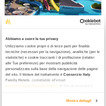
Scalea
San Domenico Family Hotel
****
Das Familienhotel in der malerischen Gegend von Scalea,
mit Indoor-Aquapark!
Abbiamo a cuore la tua privacy
Service-Leistungen für Familien:
Utilizziamo cookie propri e di terze parti per finalità:
tecniche (necessari per la navigazione), analitiche (per le
statistiche) e cookie traccianti / di profilazione (relativi
85
,00 €
Ab
pro Nacht,
alle Tue preferenze) per mostrarti pubblicità
pro Erwachsenen, All Inclusive
personalizzata sulla base della navigazione delle pagine
del sito. Il titolare del trattamento è
Consorzio Italy
Family Hotels
, contattabile all'email:
Alle Hotels
business@italyfamilyhotels.it
. Al fine di revocare il
consenso prestato e visualizzare le informazioni
complete sul trattamento dei dati clicca qui:
"gestione
Mostra dettagli
Entdecken Sie die Angebote
cookie"
. Allo stesso link trovi la nostra informativa