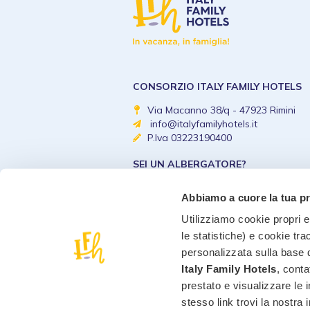
CONSORZIO ITALY FAMILY HOTELS
Via Macanno 38/q - 47923 Rimini
info@italyfamilyhotels.it
P.Iva 03223190400
SEI UN ALBERGATORE?
Diventa un Italy Family 
Abbiamo a cuore la tua p
Utilizziamo cookie propri e 
le statistiche) e cookie tra
personalizzata sulla base d
Italy Family Hotels
, conta
prestato e visualizzare le 
stesso link trovi la nostra