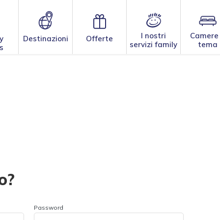
I nostri
Camere
y
Destinazioni
Offerte
servizi family
tema
s
o?
Password