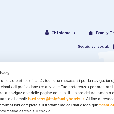
Chi siamo
Family T
Seguici sui social:
Hotels
rivacy
di terze parti per finalità: tecniche (necessari per la navigazione)
ccianti / di profilazione (relativi alle Tue preferenze) per mostrarti
ella navigazione delle pagine del sito. Il titolare del trattamento 
Privacy policy
-
ttabile all'email:
business@italyfamilyhotels.it
. Al fine di revo
informazioni complete sul trattamento dei dati clicca qui:
"gestio
 informativa estesa sui cookie.