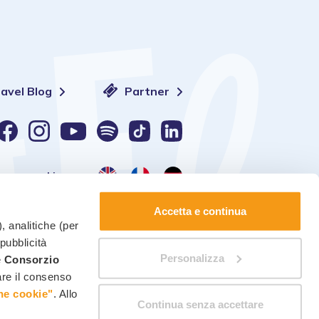
ravel Blog
Partner
Lingua:
Accetta e continua
, analitiche (per
 pubblicità
Personalizza
è
Consorzio
Gestione dei cookie
-
Modifica consensi
care il consenso
ne cookie"
. Allo
Continua senza accettare