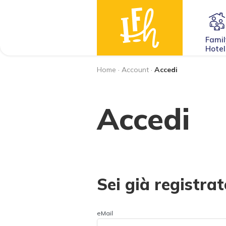
Famil
Hotel
Home
·
Account
·
Accedi
Accedi
Sei già registrat
eMail