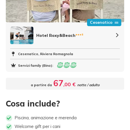
Cesenatico
s
Hotel Roxy&Beach
***
Cesenatico, Riviera Romagnola
Servizi family (Bino):
67
,00 €
a partire da
notte / adulto
Cosa include?
Piscina, animazione e merenda
Welcome gift per i cani