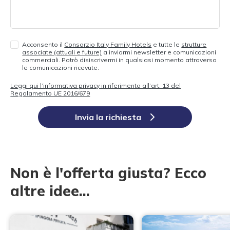
Acconsento il
Consorzio Italy Family Hotels
e tutte le
strutture
associate (attuali e future)
a inviarmi newsletter e comunicazioni
commerciali. Potrò disiscrivermi in qualsiasi momento attraverso
le comunicazioni ricevute.
Leggi qui l’informativa privacy in riferimento all’art. 13 del
Regolamento UE 2016/679
Invia la richiesta
Non è l'offerta giusta? Ecco
altre idee...