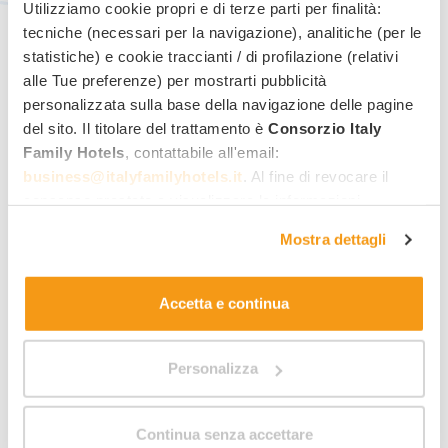
Utilizziamo cookie propri e di terze parti per finalità:
tecniche (necessari per la navigazione), analitiche (per le
statistiche) e cookie traccianti / di profilazione (relativi
alle Tue preferenze) per mostrarti pubblicità
Note e condizioni
personalizzata sulla base della navigazione delle pagine
Offerta valida dal 6 al 13 settembre 2026
del sito. Il titolare del trattamento è
Consorzio Italy
Family Hotels
, contattabile all'email:
business@italyfamilyhotels.it
. Al fine di revocare il
consenso prestato e visualizzare le informazioni
Richiedi informazioni per
complete sul trattamento dei dati clicca qui:
"gestione
Mostra dettagli
questa offerta
!
cookie"
. Allo stesso link trovi la nostra informativa
estesa sui cookie.
Accetta e continua
Miglior tariffa family
Quotazione rapida per mail
Personalizza
Risposta diretta dall’hotel
Nome
Cognome
Continua senza accettare