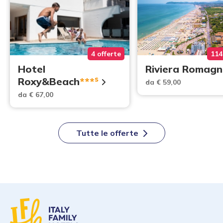
4 offerte
114
Hotel
Riviera Romagn
s
Roxy&Beach
***
da € 59,00
da € 67,00
Tutte le offerte