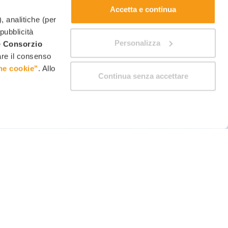
Accetta e continua
, analitiche (per
 pubblicità
Personalizza
è
Consorzio
care il consenso
ne cookie"
. Allo
Continua senza accettare
ravel Blog
Partner
Lingua: