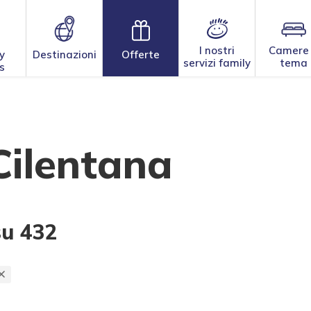
I nostri
Camere
y
Destinazioni
Offerte
servizi family
tema
s
Cilentana
su 432