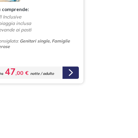
a comprende:
l Inclusive
piaggia inclusa
evande ai pasti
nsigliata:
Genitori single, Famiglie
rose
47
,00 €
Da
notte / adulto