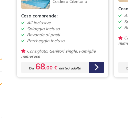
Costiera Cilentana
Cos
Al
Cosa comprende:
S
All Inclusive
B
Spiaggia inclusa
Bevande ai pasti
Co
Parcheggio incluso
nume
Consigliata:
Genitori single, Famiglie
numerose
68
,00 €
Da
notte / adulto