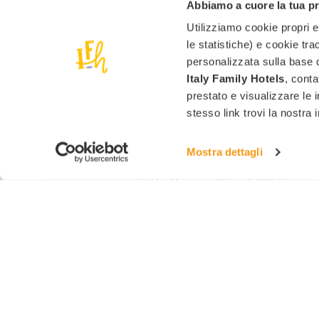
Abbiamo a cuore la tua p
Utilizziamo cookie propri e 
le statistiche) e cookie tra
personalizzata sulla base d
Italy Family Hotels
, conta
prestato e visualizzare le 
stesso link trovi la nostra
Mostra dettagli
CONSORZIO ITALY FAMILY HOTELS
Via Macanno 38/q - 47923 Rimini
info@italyfamilyhotels.it
P.Iva 03223190400
SEI UN ALBERGATORE?
Diventa un Italy Family 