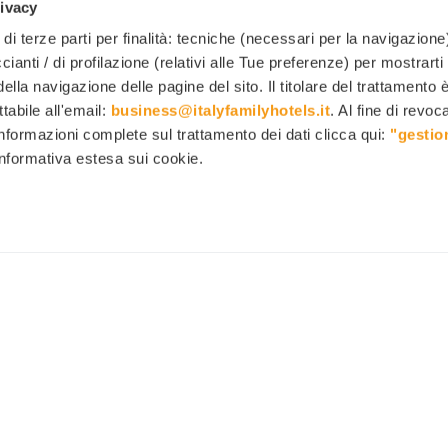
rivacy
di terze parti per finalità: tecniche (necessari per la navigazione)
ccianti / di profilazione (relativi alle Tue preferenze) per mostrarti
ella navigazione delle pagine del sito. Il titolare del trattamento 
ttabile all'email:
business@italyfamilyhotels.it
. Al fine di revo
informazioni complete sul trattamento dei dati clicca qui:
"gestio
 informativa estesa sui cookie.
Chi siamo
Family T
Seguici sui social:
Hotels