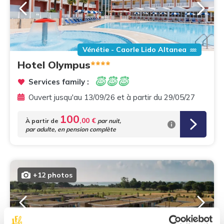
Vénétie - Caorle Lido Altanea
Hotel Olympus
****
Services family :
Ouvert jusqu'au 13/09/26 et à partir du 29/05/27
100
,00 €
À partir de
par nuit,
par adulte, en pension complète
+12 photos