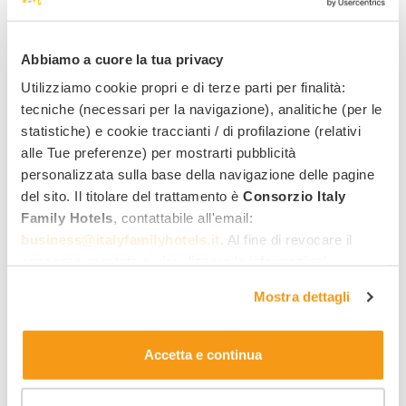
Vénétie - Bibione
Abbiamo a cuore la tua privacy
Lino delle Fate Eco Village Resort
****
Utilizziamo cookie propri e di terze parti per finalità:
Services family :
tecniche (necessari per la navigazione), analitiche (per le
115
,00 €
statistiche) e cookie traccianti / di profilazione (relativi
À partir de
par nuit,
par adulte, en demi-pension
alle Tue preferenze) per mostrarti pubblicità
personalizzata sulla base della navigazione delle pagine
del sito. Il titolare del trattamento è
Consorzio Italy
Family Hotels
, contattabile all'email:
+7 photos
business@italyfamilyhotels.it
. Al fine di revocare il
consenso prestato e visualizzare le informazioni
complete sul trattamento dei dati clicca qui:
"gestione
Mostra dettagli
cookie"
. Allo stesso link trovi la nostra informativa
estesa sui cookie.
Vénétie - Bibione
Accetta e continua
s
Bibione Palace Spa Hotel
****