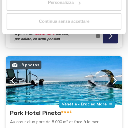
À deux pas de la mer, avec piscine et toboggans
Personalizza
Services family :
Ouvert jusqu'au 01/11/26 et à partir du 16/04/27
Continua senza accettare
131
,00 €
À partir de
par nuit,
par adulte, en demi-pension
+8 photos
Vénétie - Eraclea Mare
s
Park Hotel Pineta
***
Au cœur d’un parc de 8 000 m² et face à la mer