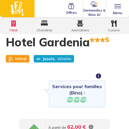
Demandez à
Offres
Menu
Bino AI
Home
·
Family Hotels
·
Hôtel Gardenia
Hôtel
Chambres
Animations
Cuisine
s
Hotel Gardenia
***
Hôtel
Jesolo,
Vénétie
Services pour familles
(Bino) :
62,00 €
À partir de