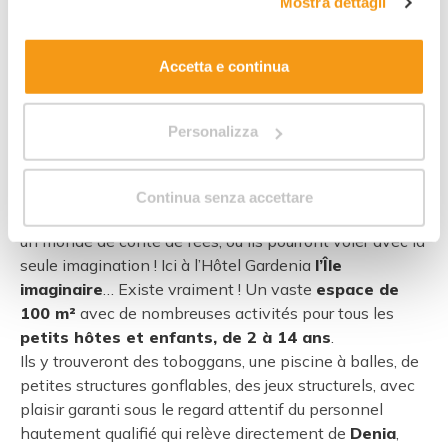
Mostra dettagli
cookie"
. Allo stesso link trovi la nostra informativa
estesa sui cookie.
Accetta e continua
Personalizza
11
Continua senza accettare
Pour nous, il est important que les enfants entrent dans
un monde de conte de fées, où ils pourront voler avec la
seule imagination ! Ici à l’Hôtel Gardenia
l’Île
imaginaire
… Existe vraiment ! Un vaste
espace de
100 m²
avec de nombreuses activités pour tous les
petits hôtes et enfants, de 2 à 14 ans
.
Ils y trouveront des toboggans, une piscine à balles, de
petites structures gonflables, des jeux structurels, avec
plaisir garanti sous le regard attentif du personnel
hautement qualifié qui relève directement de
Denia
,