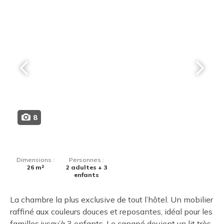
8
Dimensions :
Personnes :
26 m²
2 adultes + 3
enfants
La chambre la plus exclusive de tout l’hôtel. Un mobilier
raffiné aux couleurs douces et reposantes, idéal pour les
familles jusqu’à 3 enfants. Le canapé devient un lit très