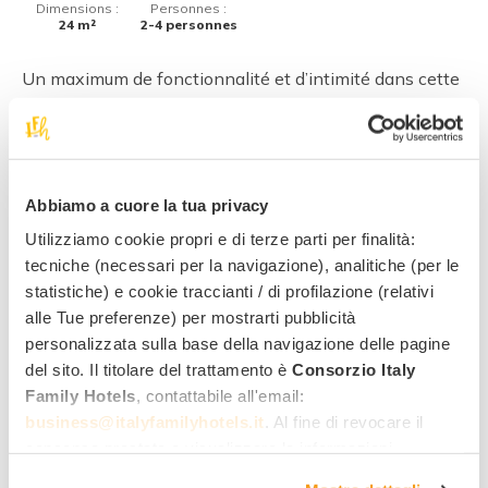
Dimensions :
Personnes :
24 m²
2-4 personnes
Un maximum de fonctionnalité et d’intimité dans cette
chambre familiale capable d’accueillir de 2 à 4
personnes.
L’élégance de l’espace confère d’agréables sensations
de liberté.
Abbiamo a cuore la tua privacy
Utilizziamo cookie propri e di terze parti per finalità:
tecniche (necessari per la navigazione), analitiche (per le
Animations
statistiche) e cookie traccianti / di profilazione (relativi
alle Tue preferenze) per mostrarti pubblicità
Service de baby-sitting sur demande payant
personalizzata sulla base della navigazione delle pagine
del sito. Il titolare del trattamento è
Consorzio Italy
Family Hotels
, contattabile all'email:
business@italyfamilyhotels.it
. Al fine di revocare il
consenso prestato e visualizzare le informazioni
complete sul trattamento dei dati clicca qui:
"gestione