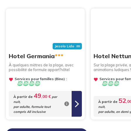
Jesolo Lido
Hotel Germania
***
Hotel Nettu
À quelques mètres de la plage, avec
Sur la plage privée, 
possibilité de formule appart'hôtel
animations ludiques !
Services pour familles (Bino) :
Services pour fami
49
,00 €
À partir de
par
52
,0
À partir de
nuit,
par adulte, formule tout
nuit,
compris All inclusive
par adulte, en demi-