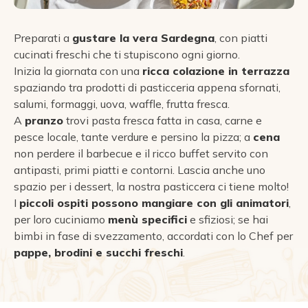
Preparati a
gustare la vera Sardegna
, con piatti
cucinati freschi che ti stupiscono ogni giorno.
Inizia la giornata con una
ricca colazione in terrazza
spaziando tra prodotti di pasticceria appena sfornati,
salumi, formaggi, uova, waffle, frutta fresca.
A
pranzo
trovi pasta fresca fatta in casa, carne e
pesce locale, tante verdure e persino la pizza; a
cena
non perdere il barbecue e il ricco buffet servito con
antipasti, primi piatti e contorni. Lascia anche uno
spazio per i dessert, la nostra pasticcera ci tiene molto!
I
piccoli ospiti possono mangiare con gli animatori
,
per loro cuciniamo
menù specifici
e sfiziosi; se hai
bimbi in fase di svezzamento, accordati con lo Chef per
pappe, brodini e succhi freschi
.