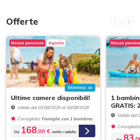
Offerte
Mezza pensione
Agosto
Mezza pensio
Stintino
Ultime camere disponibili!
1 bambin
GRATIS: 
Valida dal 01/08/2026 al 16/08/2026
Valida dal 
Consigliata:
Famiglie con 1 bambino
Consigliata
168
,00 €
Da
notte / adulto
83
,
Da