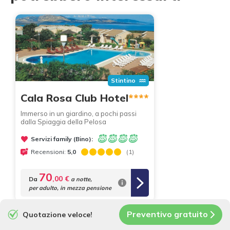
Stintino
Cala Rosa Club Hotel
****
Immerso in un giardino, a pochi passi
dalla Spiaggia della Pelosa
Servizi family (Bino):
Recensioni:
5,0
(1)
70
,00 €
Da
a notte,
per adulto, in mezza pensione
Preventivo gratuito
Quotazione veloce!
Torna a tutti gli hotels