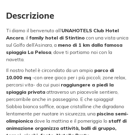
Descrizione
Ti diamo il benvenuto all’
UNAHOTELS
Club Hotel
Ancora
, il
family hotel di Stintino
con una vista unica
sul Golfo dell’Asinara, a
meno di 1 km dalla famosa
spiaggia La Pelosa
, dove ti portiamo noi con la
navetta.
Il nostro hotel è circondato da un ampio
parco di
10.000 mq
-con aree gioco per i più piccoli, zone relax,
percorsi vita- da cui puoi
raggiungere a piedi la
spiaggia privata
attraverso un piacevole sentiero,
percorribile anche in passeggino. E che spiaggia!
Sabbia bianca soffice, acque cristalline che digradano
lentamente per nuotare in sicurezza, una
piscina semi-
olimpionica
dove la mattina e il pomeriggio lo
staff di
animazione organizza attività, balli di gruppo,