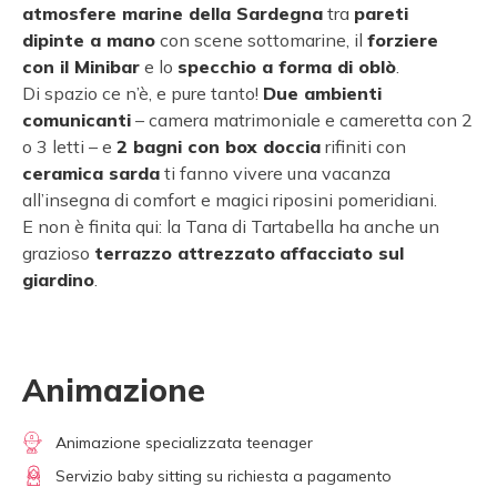
atmosfere marine della Sardegna
tra
pareti
dipinte a mano
con scene sottomarine, il
forziere
con il Minibar
e lo
specchio a forma di oblò
.
Di spazio ce n’è, e pure tanto!
Due ambienti
comunicanti
– camera matrimoniale e cameretta con 2
o 3 letti – e
2 bagni con box doccia
rifiniti con
ceramica sarda
ti fanno vivere una vacanza
all’insegna di comfort e magici riposini pomeridiani.
E non è finita qui: la Tana di Tartabella ha anche un
grazioso
terrazzo attrezzato
affacciato sul
giardino
.
Animazione
Animazione specializzata teenager
Servizio baby sitting su richiesta a pagamento