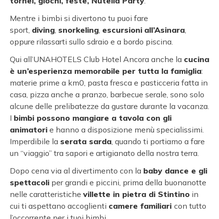
tornei, giochi, feste, Nutella Party
.
Mentre i bimbi si divertono tu puoi fare
sport,
diving
,
snorkeling
,
escursioni
all’Asinara
,
oppure rilassarti sullo sdraio e a bordo piscina.
Qui all’UNAHOTELS Club Hotel Ancora anche la
cucina
è un’esperienza memorabile per tutta la famiglia
:
materie prime a km0, pasta fresca e pasticceria fatta in
casa, pizza anche a pranzo, barbecue serale, sono solo
alcune delle prelibatezze da gustare durante la vacanza.
I
bimbi possono mangiare a tavola con gli
animatori
e hanno a disposizione menù specialissimi.
Imperdibile la
serata sarda
, quando ti portiamo a fare
un “viaggio” tra sapori e artigianato della nostra terra.
Dopo cena via al divertimento con la
baby dance e gli
spettacoli
per grandi e piccini, prima della buonanotte
nelle caratteristiche
villette in pietra di Stintino
in
cui ti aspettano accoglienti
camere familiari
con tutto
l’occorrente per i tuoi bimbi.