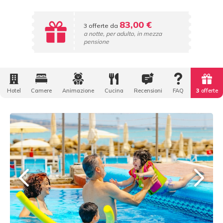
83,00 €
3 offerte da
a notte, per adulto, in mezza
pensione
Hotel
Camere
Animazione
Cucina
Recensioni
FAQ
3
offerte