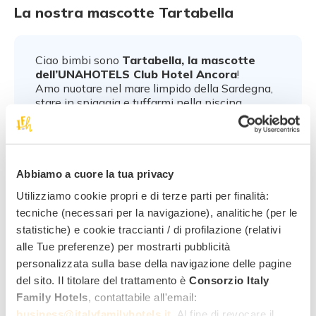
La nostra mascotte Tartabella
Ciao bimbi sono
Tartabella, la mascotte
dell’UNAHOTELS Club Hotel Ancora
!
Amo nuotare nel mare limpido della Sardegna,
stare in spiaggia e tuffarmi nella piscina
panoramica. In realtà sono anche l’anima delle
feste, dei Nutella Party e della Baby Dance.
Vi aspetto per giocare e divertirci insieme!
Abbiamo a cuore la tua privacy
Utilizziamo cookie propri e di terze parti per finalità:
tecniche (necessari per la navigazione), analitiche (per le
statistiche) e cookie traccianti / di profilazione (relativi
alle Tue preferenze) per mostrarti pubblicità
personalizzata sulla base della navigazione delle pagine
del sito. Il titolare del trattamento è
Consorzio Italy
Family Hotels
, contattabile all'email:
business@italyfamilyhotels.it
. Al fine di revocare il