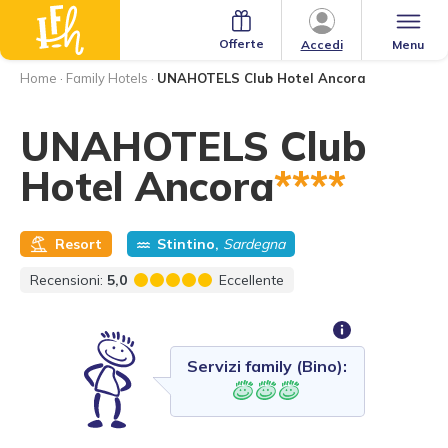
Offerte
Menu
Accedi
Home
·
Family Hotels
·
UNAHOTELS Club Hotel Ancora
UNAHOTELS Club
Hotel Ancora
****
Resort
Stintino,
Sardegna
Recensioni:
5,0
Eccellente
Servizi family (Bino):