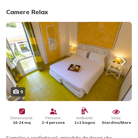
Camere Relax
9
Dimensione:
Persone:
Ambienti:
Vista:
16-24 mq
2-4 persone
2+1 bagno
Giardino/Mare
Semplici e confortevoli, arricchite da decori che