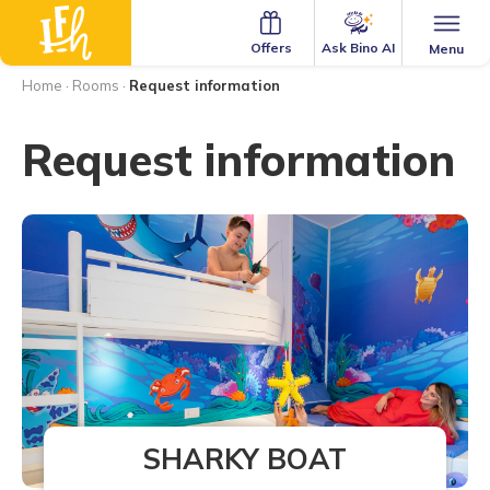
Ask Bino AI
Offers
Menu
Home
·
Rooms
·
Request information
Request information
SHARKY BOAT