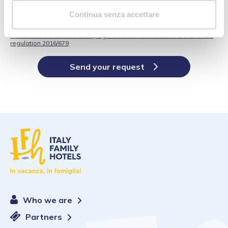
I agree to receive newsletters and commercial offers from
Italy
Family Hotels Consortium
and its
present and future members
. I
Continua senza accettare
can unsubscribe whenever I wish from receiving future emails.
Read here the confidentiality agreement in reference to art. 13 of EU
regulation 2016/679
Send your request
Who we are
Partners