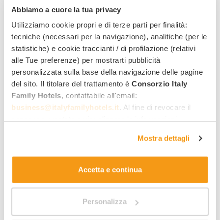
Abbiamo a cuore la tua privacy
Arrival date
Departure date
Utilizziamo cookie propri e di terze parti per finalità:
tecniche (necessari per la navigazione), analitiche (per le
statistiche) e cookie traccianti / di profilazione (relativi
Room 1:
alle Tue preferenze) per mostrarti pubblicità
No. adults
No. of children/youngsters
personalizzata sulla base della navigazione delle pagine
del sito. Il titolare del trattamento è
Consorzio Italy
Family Hotels
, contattabile all'email:
Add room
business@italyfamilyhotels.it
. Al fine di revocare il
consenso prestato e visualizzare le informazioni
No. of pets
Country
complete sul trattamento dei dati clicca qui:
"gestione
Mostra dettagli
cookie"
. Allo stesso link trovi la nostra informativa
Your message
estesa sui cookie.
Accetta e continua
Personalizza