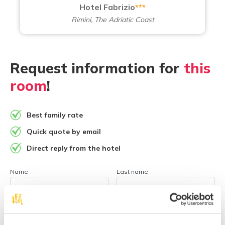
Hotel Fabrizio
***
Rimini, The Adriatic Coast
Request information for
this
room
!
Best family rate
Quick quote by email
Direct reply from the hotel
Name
Last name
Email address
Phone number