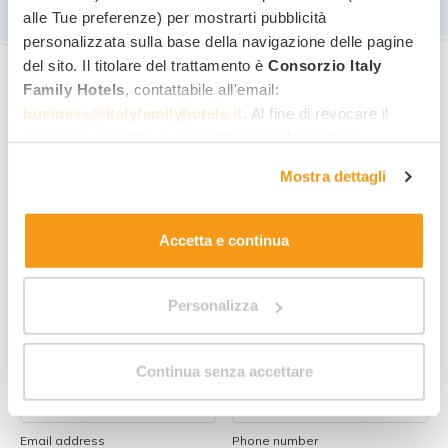
alle Tue preferenze) per mostrarti pubblicità
personalizzata sulla base della navigazione delle pagine
del sito. Il titolare del trattamento è
Consorzio Italy
Family Hotels
, contattabile all'email:
business@italyfamilyhotels.it
. Al fine di revocare il
consenso prestato e visualizzare le informazioni
Request information for
this
complete sul trattamento dei dati clicca qui:
"gestione
Mostra dettagli
cookie"
. Allo stesso link trovi la nostra informativa
offer
!
estesa sui cookie.
Accetta e continua
Best family rate
Quick quote by email
Personalizza
Direct reply from the hotel
Continua senza accettare
Name
Last name
Email address
Phone number