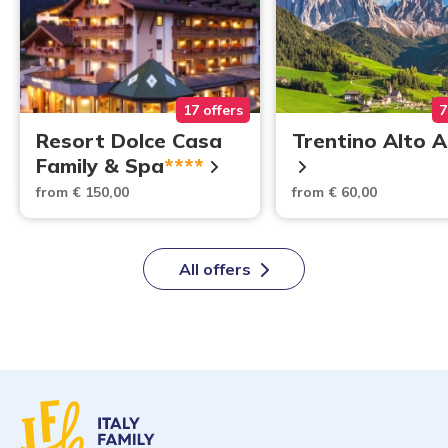
17 offers
7
Resort Dolce Casa
Trentino Alto 
Family & Spa
****
from € 150,00
from € 60,00
All offers