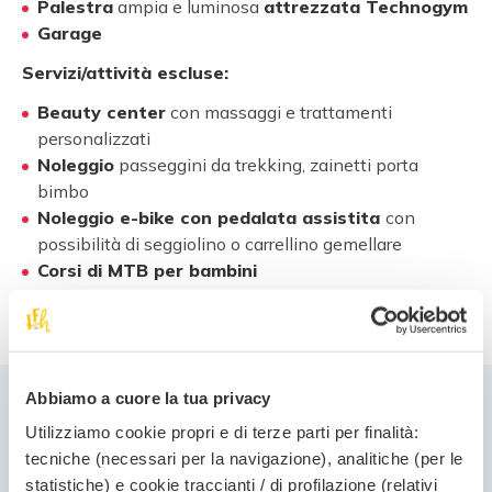
Palestra
ampia e luminosa
attrezzata Technogym
Garage
Servizi/attività escluse:
Beauty center
con massaggi e trattamenti
personalizzati
Noleggio
passeggini da trekking, zainetti porta
bimbo
Noleggio e-bike con pedalata assistita
con
possibilità di seggiolino o carrellino gemellare
Corsi di MTB per bambini
Tour in e-bike guidati per adulti
Abbiamo a cuore la tua privacy
Quote
Utilizziamo cookie propri e di terze parti per finalità:
tecniche (necessari per la navigazione), analitiche (per le
4 giorni al prezzo di 3
statistiche) e cookie traccianti / di profilazione (relativi