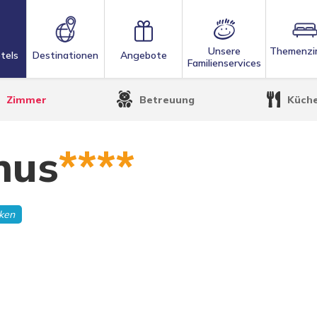
Unsere
Themenzi
tels
Destinationen
Angebote
Familienservices
Zimmer
Betreuung
Küch
nus
****
ken