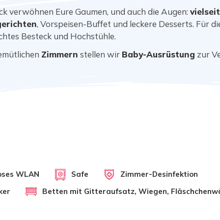
lick verwöhnen Eure Gaumen, und auch die Augen:
vielsei
erichten
, Vorspeisen-Buffet und leckere Desserts. Für d
echtes Besteck und Hochstühle.
emütlichen
Zimmern
stellen wir
Baby-Ausrüstung
zur Ve
loses WLAN
Safe
Zimmer-Desinfektion
ker
Betten mit Gitteraufsatz, Wiegen, Fläschchenw