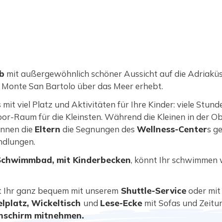
b
mit außergewöhnlich schöner Aussicht auf die Adriaküst
g Monte San Bartolo über das Meer erhebt.
mit viel Platz und Aktivitäten für Ihre Kinder: viele Stun
door-Raum für die Kleinsten. Während die Kleinen in der
önnen die
Eltern
die Segnungen des
Wellness-Center
s g
dlungen.
Schwimmbad, mit Kinderbecken
, könnt Ihr schwimmen 
Ihr ganz bequem mit unserem
Shuttle-Service
oder mit 
elplatz, Wickeltisch
und
Lese-Ecke
mit Sofas und Zeitun
nschirm mitnehmen.