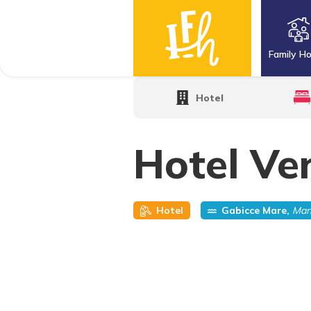
Family Ho
Home
·
Family Hotels
·
Hotel Venus
Hotel
Hotel Ve
Hotel
Gabicce Mare,
Mar