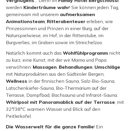
Vergnügens
… Denn im
Family Hotel Bergschlössl
werden
Kinderträume wahr
! Sie können jeden Tag,
gemeinsam mit unserem
aufmerksamen
Animationsteam
,
Ritterabenteuer
erleben, wie
Prinzessinnen und Prinzen in einer Burg, auf der
Naturspielwiese, im Hof, in der Ritterstube, im
Burgverlies, im Graben sowie im Streichelzoo.
Natürlich kommt auch das
Wohlfühlprogramm
nicht
zu kurz, eine Kunst, mit der wir Mama und Papa
verwöhnen:
Massagen
,
Behandlungen
,
Umschläge
mit Naturprodukten aus den Südtiroler Bergen;
Wellness
in der finnischen Sauna, Salz-Bio-Sauna,
Latschenkiefer-Sauna, Bio-Thermarium auf der
Terrasse, Dampfbad, Bachsauna und Infrarot-Sauna.
Whirlpool mit Panoramablick auf der Terrasse
, mit
32°/38°C warmen Wasser und Blick auf den
Peitlerkofel.
Die Wasserwelt für die ganze Familie
! Ein