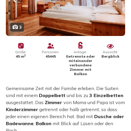
3
Größe:
Personen:
Anlage:
Aussicht:
2
45 m
45445
Getrennte oder
Bergblick
miteinander
verbundene
Zimmer mit
Balkon
Gemeinsame Zeit mit der Familie erleben. Die Suiten
sind mit einem
Doppelbett
und bis zu
3 Einzelbetten
ausgestattet. Das
Zimmer
von Mama und Papa ist vom
Kinderzimmer
getrennt oder halb getrennt, so dass
jeder einen eigenen Bereich hat. Bad mit
Dusche oder
Badewanne
,
Balkon
mit Blick auf Lüsen oder den
Bach.