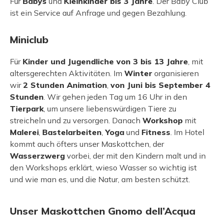
Für
Babys
und
Kleinkinder bis 3 Jahre
. Der Baby Club
ist ein Service auf Anfrage und gegen Bezahlung.
Miniclub
Für
Kinder und Jugendliche von 3 bis 13 Jahre
, mit
altersgerechten Aktivitäten. Im
Winter
organisieren
wir
2 Stunden Animation
,
von Juni bis September 4
Stunden
. Wir gehen jeden Tag um 16 Uhr in den
Tierpark
, um unsere liebenswürdigen Tiere zu
streicheln und zu versorgen. Danach
Workshop
mit
Malerei
,
Bastelarbeiten
,
Yoga
und
Fitness
. Im Hotel
kommt auch öfters unser Maskottchen, der
Wasserzwerg
vorbei, der mit den Kindern malt und in
den Workshops erklärt, wieso Wasser so wichtig ist
und wie man es, und die Natur, am besten schützt.
Unser Maskottchen Gnomo dell’Acqua