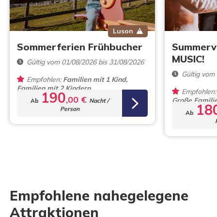
Luson
Sommerferien Frühbucher
Summervi
MUSIC!
Gültig vom 01/08/2026 bis 31/08/2026
Gültig vom
Empfohlen:
Familien mit 1 Kind,
Familien mit 2 Kindern
Empfohlen:
190
,00 €
Große Famili
Ab
Nacht /
18
Person
Ab
Empfohlene nahegelegene
Attraktionen