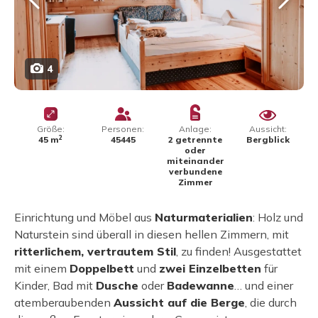
4
Größe:
Personen:
Anlage:
Aussicht:
2
45 m
45445
2 getrennte
Bergblick
oder
miteinander
verbundene
Zimmer
Einrichtung und Möbel aus
Naturmaterialien
: Holz und
Naturstein sind überall in diesen hellen Zimmern, mit
ritterlichem, vertrautem Stil
, zu finden! Ausgestattet
mit einem
Doppelbett
und
zwei Einzelbetten
für
Kinder, Bad mit
Dusche
oder
Badewanne
… und einer
atemberaubenden
Aussicht auf die Berge
, die durch