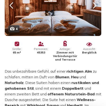
4
Größe:
Personen:
Anlage:
Aussicht:
65 m²
45353
Zimmer mit
Bergblick
Verbindungstür
und Terrasse
Das unbezahlbare Gefühl, auf einer
richtigen Alm
zu
schlafen, mitten im Duft von
Blumen
,
Heu
und
Naturholz
. Diese Suiten haben einen
rustikalen und
gehobenen Stil
, sind mit einem
Doppelbett
und
einem zweiten Bett und
offenem Naturstein-Bad
mit
Dusche ausgestattet. Die Suite hat einen
Wellness-
Bereich
mit
Whirlpool
,
Sauna
und
Heubett
. Im