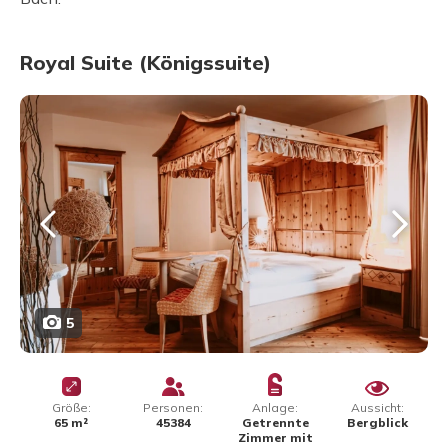
Royal Suite (Königssuite)
5
Größe:
Personen:
Anlage:
Aussicht:
65 m²
45384
Getrennte
Bergblick
Zimmer mit