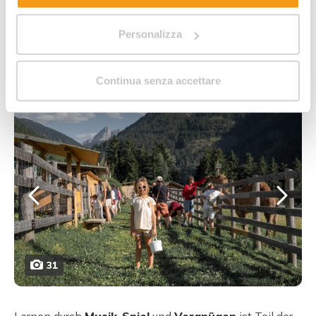
Kreative Spiele
Kleinfeld-Fußballplatz
Personalizza
Tennisplatz
Lernen mit
Continua senza accettare
31
Lernen durch
Musik
,
Spiel
und
Vergnügen
ist Teil der