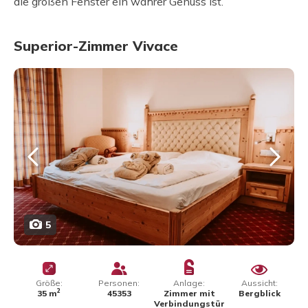
die großen Fenster ein wahrer Genuss ist.
Superior-Zimmer Vivace
5
Größe:
Personen:
Anlage:
Aussicht:
2
35 m
45353
Zimmer mit
Bergblick
Verbindungstür