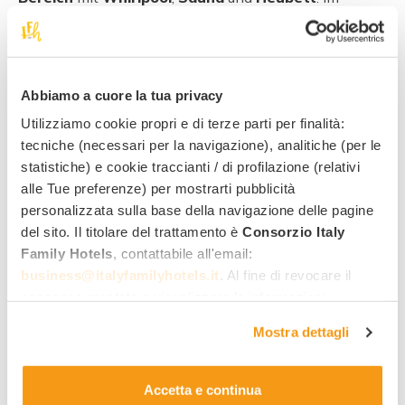
Wohnbereich ein
Holzofen
für ruhige Stunden mit der
Familie. Von der
Terrasse
der Suite Ausblick auf das
Dorf Lüsen und die Sarntaler Alpen.
Abbiamo a cuore la tua privacy
Utilizziamo cookie propri e di terze parti per finalità:
Betreuung
tecniche (necessari per la navigazione), analitiche (per le
statistiche) e cookie traccianti / di profilazione (relativi
alle Tue preferenze) per mostrarti pubblicità
Animation für Teenager
personalizzata sulla base della navigazione delle pagine
Indoor-und Outdoor Spielplatz
del sito. Il titolare del trattamento è
Consorzio Italy
Babysitter auf Anfrage
Family Hotels
, contattabile all'email:
business@italyfamilyhotels.it
. Al fine di revocare il
Skikurse
consenso prestato e visualizzare le informazioni
Yogakurse für Kindern
complete sul trattamento dei dati clicca qui:
"gestione
Kochkurse für Kinder
Mostra dettagli
cookie"
. Allo stesso link trovi la nostra informativa
Didaktischer Bauernhof Tour
estesa sui cookie.
Multimediaraum / Kino
Accetta e continua