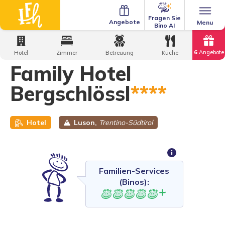
Fragen Sie
Angebote
Menu
Bino AI
Home
·
Family Hotels
·
Family Hotel Bergschlössl
6
Angebote
Hotel
Zimmer
Betreuung
Küche
Family Hotel
Bergschlössl
****
Hotel
Luson,
Trentino-Südtirol
Familien-Services
(Binos):