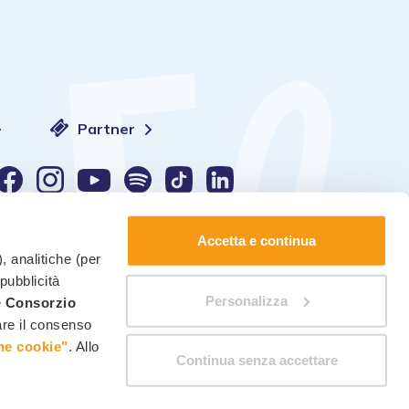
Partner
Sprache:
Accetta e continua
, analitiche (per
 pubblicità
Personalizza
è
Consorzio
kie-Verwaltung
-
Einwilligungen ändern
care il consenso
ne cookie"
. Allo
Continua senza accettare