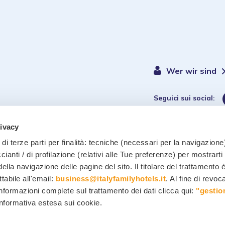
Wer wir sind
Seguici sui social:
rivacy
di terze parti per finalità: tecniche (necessari per la navigazione)
ccianti / di profilazione (relativi alle Tue preferenze) per mostrarti
ella navigazione delle pagine del sito. Il titolare del trattamento 
Datenschutzrichtlinie
-
Coo
ttabile all'email:
business@italyfamilyhotels.it
. Al fine di revo
informazioni complete sul trattamento dei dati clicca qui:
"gestio
 informativa estesa sui cookie.