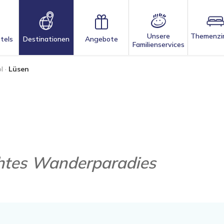
Unsere
Themenzi
tels
Destinationen
Angebote
Familienservices
l
·
Lüsen
chtes Wanderparadies