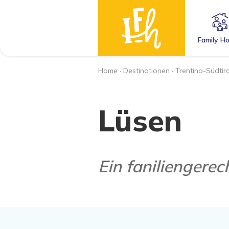
Family Ho
Home
·
Destinationen
·
Trentino-Südtiro
Lüsen
Ein faniliengere