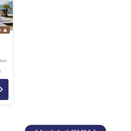
n
tion
: