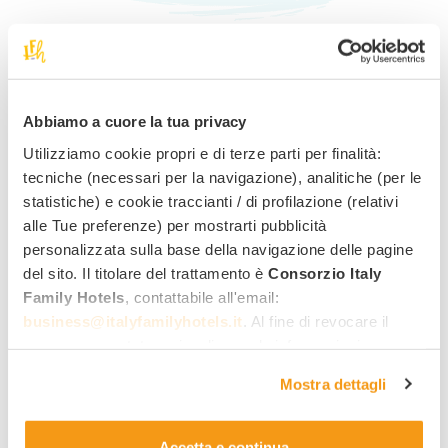
Informationen zu
diesem
Abbiamo a cuore la tua privacy
Angebot
anfordern!
Utilizziamo cookie propri e di terze parti per finalità:
tecniche (necessari per la navigazione), analitiche (per le
Bester Family-Tarif
statistiche) e cookie traccianti / di profilazione (relativi
Schnelles Angebot per Email
alle Tue preferenze) per mostrarti pubblicità
personalizzata sulla base della navigazione delle pagine
Antwort direkt vom Hotel
del sito. Il titolare del trattamento è
Consorzio Italy
Family Hotels
, contattabile all'email:
Vorname
Nachname
business@italyfamilyhotels.it
. Al fine di revocare il
consenso prestato e visualizzare le informazioni
complete sul trattamento dei dati clicca qui:
"gestione
E-mail Adresse
Telefonnummer
Mostra dettagli
cookie"
. Allo stesso link trovi la nostra informativa
estesa sui cookie.
Ankunftstag
Abreisetag
Accetta e continua