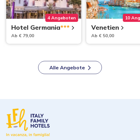
4 Angeboten
10 An
Hotel Germania
***
Venetien
Ab € 79,00
Ab € 50,00
Alle Angebote