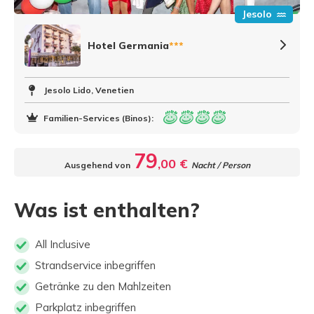
Jesolo
Hotel Germania
***
Jesolo Lido, Venetien
Familien-Services (Binos):
79
,00 €
Ausgehend von
Nacht / Person
Was ist enthalten?
All Inclusive
Strandservice inbegriffen
Getränke zu den Mahlzeiten
Parkplatz inbegriffen