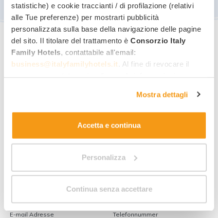
statistiche) e cookie traccianti / di profilazione (relativi
alle Tue preferenze) per mostrarti pubblicità
personalizzata sulla base della navigazione delle pagine
del sito. Il titolare del trattamento è
Consorzio Italy
Family Hotels
, contattabile all'email:
business@italyfamilyhotels.it
. Al fine di revocare il
consenso prestato e visualizzare le informazioni
Informationen zu
diesem
complete sul trattamento dei dati clicca qui:
"gestione
Angebot
anfordern!
Mostra dettagli
cookie"
. Allo stesso link trovi la nostra informativa
estesa sui cookie.
Accetta e continua
Bester Family-Tarif
Schnelles Angebot per Email
Personalizza
Antwort direkt vom Hotel
Vorname
Nachname
Continua senza accettare
E-mail Adresse
Telefonnummer