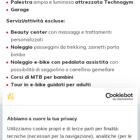
Palestra
ampia e luminosa
attrezzata Technogym
Garage
Servizi/attività escluse:
Beauty center
con massaggi e trattamenti
personalizzati
Noleggio
passeggini da trekking, zainetti porta
bimbo
Noleggio e-bike con pedalata assistita
con
possibilità di seggiolino o carrellino gemellare
Corsi di MTB per bambini
Tour in e-bike guidati per adulti
Angebot
Abbiamo a cuore la tua privacy
Utilizziamo cookie propri e di terze parti per finalità:
tecniche (necessari per la navigazione), analitiche (per le
Riduzione del 5% per soggiorni settimanali.