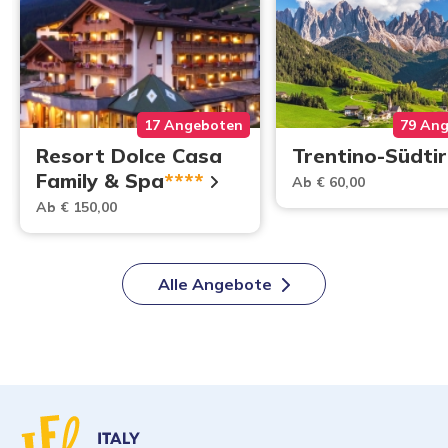
17 Angeboten
79 An
Resort Dolce Casa
Trentino-Südtir
Family & Spa
****
Ab € 60,00
Ab € 150,00
Alle Angebote