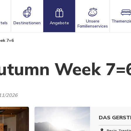
Unsere
Themenzi
tels
Destinationen
Angebote
Familienservices
ek 7=6
Autumn Week 7=
/11/2026
DAS GERSTL
Resia, Trenti