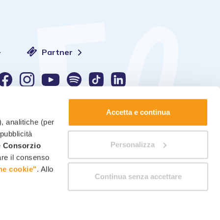
Partner
Sprache:
Accetta e continua
, analitiche (per
 pubblicità
Personalizza
è
Consorzio
kie-Verwaltung
-
Einwilligungen ändern
care il consenso
ne cookie"
. Allo
Continua senza accettare
Angebot
bis
Angebot anfordern