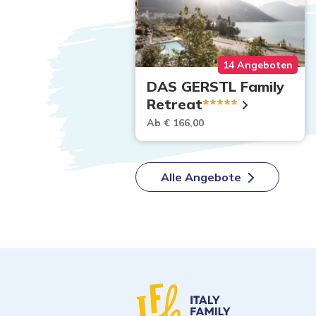
6 Angeboten
14 Angeboten
mber
DAS GERSTL Family
Retreat
*****
,00
Ab € 166,00
Alle Angebote