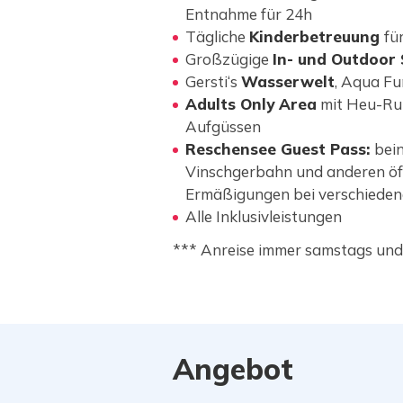
Entnahme für 24h
Tägliche
Kinderbetreuung
fü
Großzügige
In- und Outdoor 
Gersti‘s
Wasserwelt
, Aqua Fu
Adults Only Area
mit Heu-Ruh
Aufgüssen
Reschensee Guest Pass:
bein
Vinschgerbahn und anderen öffe
Ermäßigungen bei verschiedene
Alle
Inklusivleistungen
*** Anreise immer samstags und
Angebot