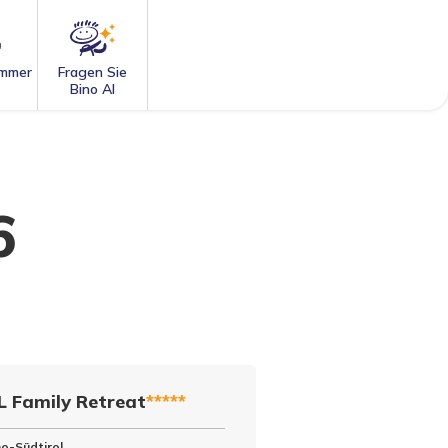
mmer
Fragen Sie
Bino AI
6
 Family Retreat
*****
no-Südtirol