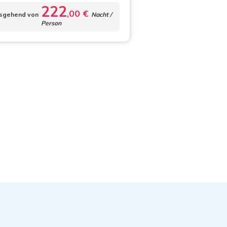
222
,00 €
sgehend von
Nacht /
Person