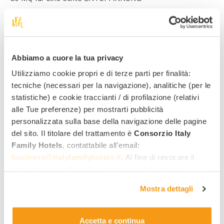
Informationen zu
diesem
Angebot
anfordern!
Abbiamo a cuore la tua privacy
Utilizziamo cookie propri e di terze parti per finalità:
tecniche (necessari per la navigazione), analitiche (per le
Bester Family-Tarif
statistiche) e cookie traccianti / di profilazione (relativi
Schnelles Angebot per Email
alle Tue preferenze) per mostrarti pubblicità
personalizzata sulla base della navigazione delle pagine
Antwort direkt vom Hotel
del sito. Il titolare del trattamento è
Consorzio Italy
Family Hotels
, contattabile all'email:
Vorname
Nachname
business@italyfamilyhotels.it
. Al fine di revocare il
consenso prestato e visualizzare le informazioni
E-mail Adresse
Telefonnummer
complete sul trattamento dei dati clicca qui:
"gestione
Mostra dettagli
cookie"
. Allo stesso link trovi la nostra informativa
estesa sui cookie.
Ankunftstag
Abreisetag
Accetta e continua