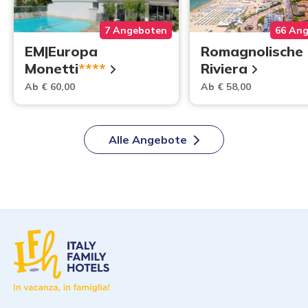
7 Angeboten
66 An
EM|Europa
Romagnolische
Monetti
****
Riviera
Ab € 60,00
Ab € 58,00
Alle Angebote