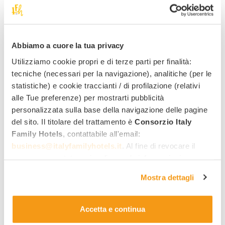
Data di arrivo
Data di partenza
Abbiamo a cuore la tua privacy
Camera 1:
Utilizziamo cookie propri e di terze parti per finalità:
N. adulti
N. bambini / ragazzi
tecniche (necessari per la navigazione), analitiche (per le
statistiche) e cookie traccianti / di profilazione (relativi
alle Tue preferenze) per mostrarti pubblicità
Aggiungi camera
personalizzata sulla base della navigazione delle pagine
del sito. Il titolare del trattamento è
Consorzio Italy
N. animali domestici
Family Hotels
, contattabile all'email:
Questo hotel non può
business@italyfamilyhotels.it
. Al fine di revocare il
ospitare animali
Il tuo messaggio
consenso prestato e visualizzare le informazioni
complete sul trattamento dei dati clicca qui:
"gestione
Mostra dettagli
cookie"
. Allo stesso link trovi la nostra informativa
estesa sui cookie.
Accetta e continua