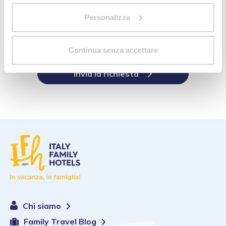
Acconsento il
Consorzio Italy Family Hotels
e tutte le
strutture
associate (attuali e future)
a inviarmi newsletter e comunicazioni
Personalizza
commerciali. Potrò disiscrivermi in qualsiasi momento attraverso
le comunicazioni ricevute.
Leggi qui l’informativa privacy in riferimento all’art. 13 del
Continua senza accettare
Regolamento UE 2016/679
Invia la richiesta
Chi siamo
Family Travel Blog