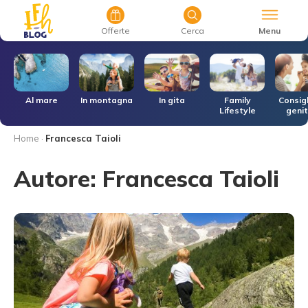
Menu
Offerte
Cerca
r
Al mare
In montagna
In gita
Family
Consigl
Lifestyle
genit
Home
·
Francesca Taioli
Autore:
Francesca Taioli