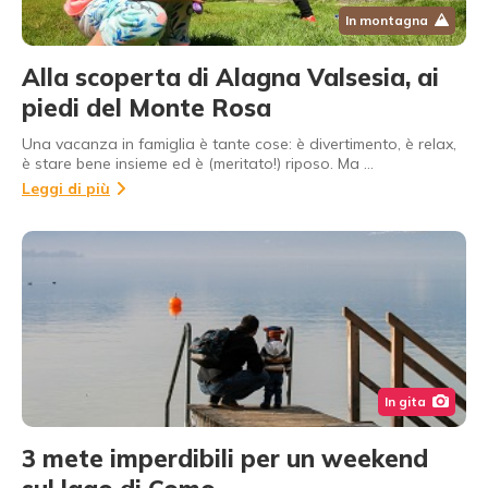
In montagna
Alla scoperta di Alagna Valsesia, ai
piedi del Monte Rosa
Una vacanza in famiglia è tante cose: è divertimento, è relax,
è stare bene insieme ed è (meritato!) riposo. Ma …
Leggi di più
In gita
3 mete imperdibili per un weekend