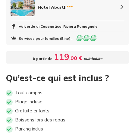
Hotel Abarth
***
Valverde di Cesenatico, Riviera Romagnole
Services pour familles (Bino) :
119
,00 €
à partir de
nuit/adulte
Qu’est-ce qui est inclus ?
Tout compris
Plage incluse
Gratuité enfants
Boissons lors des repas
Parking inclus