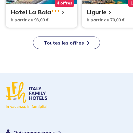
4 offres
1
Hotel La Baia
***
Ligurie
à partir de 93,00 €
à partir de 70,00 €
Toutes les offres
Qui sommes-nous