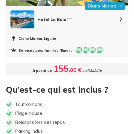
Diano Marina
Hotel La Baia
***
Diano Marina, Ligurie
Services pour familles (Bino) :
155
,00 €
à partir de
nuit/adulte
Qu’est-ce qui est inclus ?
Tout compris
Plage incluse
Boissons lors des repas
Parking inclus