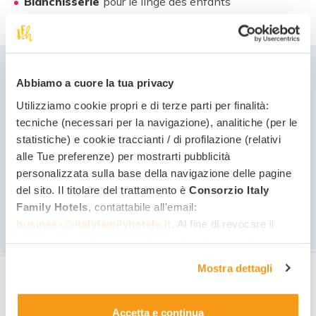
Blanchisserie
pour le linge des enfants
Devis
Abbiamo a cuore la tua privacy
Utilizziamo cookie propri e di terze parti per finalità:
Quand
septembre
arrive, à La Baia
tout continue
tecniche (necessari per la navigazione), analitiche (per le
comme en plein été
! Et la formule est toujours
All
statistiche) e cookie traccianti / di profilazione (relativi
Inclusive
:
alle Tue preferenze) per mostrarti pubblicità
personalizzata sulla base della navigazione delle pagine
jusqu’au 5 septembre, à partir
de € 190,00
del sito. Il titolare del trattamento è
Consorzio Italy
du 6 au 11 septembre, à partir
de € 155,00
All Inclusive Dream
et
demi-
Family Hotels
, contattabile all'email:
pension
disponibles sur demande !
business@italyfamilyhotels.it
. Al fine di revocare il
consenso prestato e visualizzare le informazioni
complete sul trattamento dei dati clicca qui:
"gestione
Mostra dettagli
cookie"
. Allo stesso link trovi la nostra informativa
estesa sui cookie.
Accetta e continua