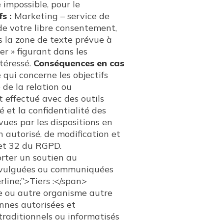
 impossible, pour le
s :
Marketing – service de
de votre libre consentement,
s la zone de texte prévue à
r » figurant dans les
téressé.
Conséquences en cas
 qui concerne les objectifs
 de la relation ou
 effectué avec des outils
é et la confidentialité des
ues par les dispositions en
n autorisé, de modification et
 et 32 du RGPD.
orter un soutien au
 divulguées ou communiquées
rline;”>Tiers :</span>
ce ou autre organisme autre
onnes autorisées et
traditionnels ou informatisés