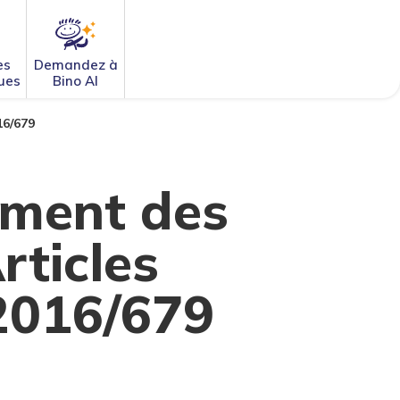
es
Demandez à
ues
Bino AI
16/679
tement des
rticles
2016/679