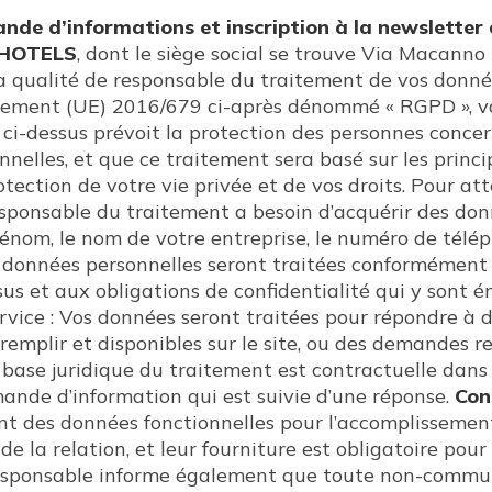
nde d’informations et inscription à la newsletter
 HOTELS
, dont le siège social se trouve Via Macanno
sa qualité de responsable du traitement de vos donné
glement (UE) 2016/679 ci-après dénommé « RGPD », v
 ci-dessus prévoit la protection des personnes conce
elles, et que ce traitement sera basé sur les princip
ection de votre vie privée et de vos droits. Pour attei
Responsable du traitement a besoin d’acquérir des donn
rénom, le nom de votre entreprise, le numéro de télép
 données personnelles seront traitées conformément 
us et aux obligations de confidentialité qui y sont 
rvice : Vos données seront traitées pour répondre à
 remplir et disponibles sur le site, ou des demandes r
base juridique du traitement est contractuelle dans 
ande d’information qui est suivie d’une réponse.
Con
t des données fonctionnelles pour l’accomplissement
de la relation, et leur fourniture est obligatoire pou
esponsable informe également que toute non-commu