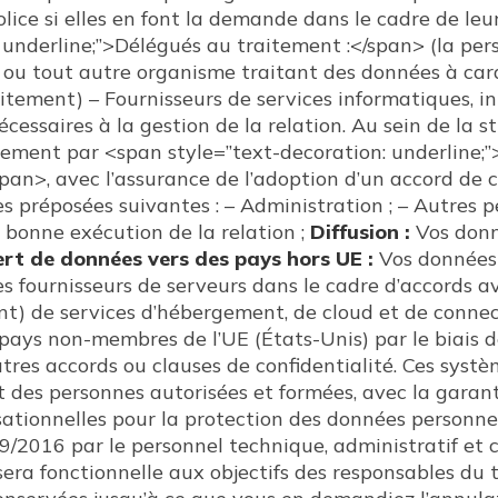
olice si elles en font la demande dans le cadre de leur
 underline;”>Délégués au traitement :</span> (la per
ce ou tout autre organisme traitant des données à car
tement) – Fournisseurs de services informatiques, in
écessaires à la gestion de la relation. Au sein de la st
uement par <span style=”text-decoration: underline;
pan>, avec l’assurance de l’adoption d’un accord de 
s préposées suivantes : – Administration ; – Autres p
 bonne exécution de la relation ;
Diffusion :
Vos donn
rt de données vers des pays hors UE :
Vos données
s fournisseurs de serveurs dans le cadre d’accords a
t) de services d’hébergement, de cloud et de connect
pays non-membres de l’UE (États-Unis) par le biais d
utres accords ou clauses de confidentialité. Ces syst
 des personnes autorisées et formées, avec la garan
sationnelles pour la protection des données personnel
/2016 par le personnel technique, administratif et 
era fonctionnelle aux objectifs des responsables du t