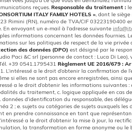
conservées jusqu’à ce que vous en demandiez l’annulat
mmunications reçues.
Responsable du traitement :
le
CONSORTIUM ITALY FAMILY HOTELS »
, dont le siège
923 Rimini (RN), numéro de TVA/CIF 03223190400 en
. En envoyant un e-mail à l’adresse suivante
info@it
es informations concernant les données fournies. L
ations sur les politiques de respect de la vie privée
tection des données (DPO)
est désigné par le resp
tudio Paci &C srl (personne de contact : Luca Di Leo),
– Tél. +39 0541.1795431
Règlement UE 2016/679 : Arti
é
1. L’intéressé a le droit d’obtenir la confirmation de
ême si elles ne sont pas encore enregistrées, ainsi q
éressé a le droit d’obtenir les informations suivantes :
modalités du traitement, c. logique appliquée en cas d
d. données d’identification du responsable, des délég
inéa 2 ; e. sujets ou catégories de sujets auxquels le
 en prendre connaissance en tant que représentant d
’intéressé a le droit d’obtenir la mise à jour, la rectif
annulation, la transformation en forme anonyme ou le