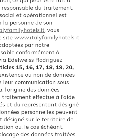
ion, ce qui peut être fait à
 responsable du traitement,
 social et opérationnel est
 la personne de son
alyfamilyhotels.it
, vous
e site
www.italyfamilyhotels.it
 adoptées par notre
onsable conformément à
 via Edelweiss Rodriguez
cles 15, 16, 17, 18, 19, 20,
 l’existence ou non de données
ue leur communication sous
 a. l’origine des données
e traitement effectué à l’aide
ués et du représentant désigné
s données personnelles peuvent
ésigné sur le territoire de
ication ou, le cas échéant,
 blocage des données traitées