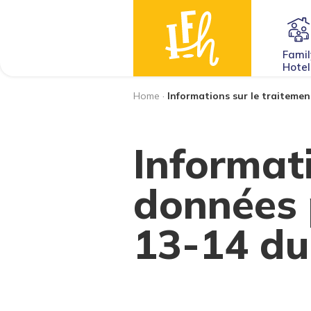
Famil
Hotel
Home
·
Informations sur le traiteme
Informati
données 
13-14 du