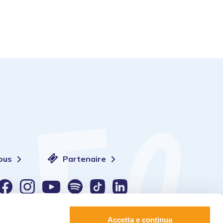
ous
Partenaire
Langue :
Accetta e continua