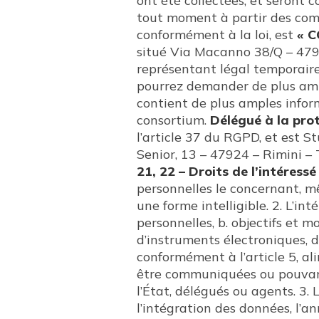
ont été collectées, et seront 
tout moment à partir des co
conformément à la loi, est
« 
situé Via Macanno 38/Q – 47
représentant légal temporaire
pourrez demander de plus ampl
contient de plus amples inform
consortium.
Délégué à la pro
l’article 37 du RGPD, et est S
Senior, 13 – 47924 – Rimini 
21, 22 – Droits de l’intéress
personnelles le concernant, m
une forme intelligible. 2. L’int
personnelles, b. objectifs et 
d’instruments électroniques, 
conformément à l’article 5, al
être communiquées ou pouvant
l’État, délégués ou agents. 3. L
l’intégration des données, l’