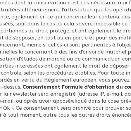
nnées dont la conservation n’est pas nécessaire aux fi
traitées ultérieurement, l’attestation que les opérati
ance, également en ce qui concerne leur contenu, des
ées, sauf dans le cas où cela s’avère impossible ou i
rtionnés au droit protégé, et ont également le droit
oit de s’opposer, en tout ou en partie et pour des mot
cernant, même si celles-ci sont pertinentes à l’object
nelles le concernant à des fins d’envoi de matériel p
lisation d’études de marché ou de communication comm
 parties intéressées ont également le droit de dépose
 contrôle, selon les procédures établies. Pour toute 
accordés en vertu du Règlement européen, vous pouvez
i-dessus.
Consentement Formule d’obtention du con
la newsletter sera enregistré (adresse IP, e-mail, d
l’e-mail, ou après avoir apposé/cliqué dans la case pr
 « Ok ». Ce consentement sera archivé pour prouver sa
à tout moment, outre tous les autres droits énoncés