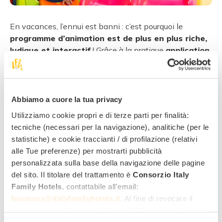
En vacances, l’ennui est banni : c’est pourquoi le
programme d’animation est de plus en plus riche,
ludique et interactif
! Grâce à la pratique
application
de l’hôtel
, vous pouvez choisir des activités et inscrire
vos enfants à des tournois, des jeux et des ateliers. Les
petits sont
répartis en petits groupes, par tranche
d’âge
, et disposent d’espaces dédiés et de kits de
Abbiamo a cuore la tua privacy
dessin personnels.
Utilizziamo cookie propri e di terze parti per finalità:
Tous les jours,
de 10h00 à 12h00 et de 16h00 à
tecniche (necessari per la navigazione), analitiche (per le
18h00
, l’équipe d’animation organise des ateliers
statistiche) e cookie traccianti / di profilazione (relativi
créatifs et des tournois sportifs sur la plage, des jeux
alle Tue preferenze) per mostrarti pubblicità
imaginatifs à jouer ensemble, mais à bonne distance !
personalizzata sulla base della navigazione delle pagine
Mais n’oublions pas la
chasse au trésor
, la
baby-
del sito. Il titolare del trattamento è
Consorzio Italy
dance en compagnie de la mascotte
, la soirée
Family Hotels
, contattabile all'email:
consacrée au
cinéma en plein air
accompagnée d’une
business@italyfamilyhotels.it
. Al fine di revocare il
pizza fumante.
consenso prestato e visualizzare le informazioni
Les soirées d’été sont plus belles en extérieur, il y aura
complete sul trattamento dei dati clicca qui:
"gestione