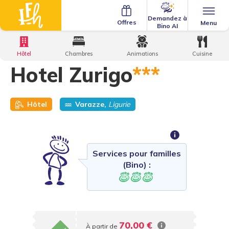
Demandez à
Offres
Menu
Bino AI
Home
·
Family Hotels
·
Hôtel Zurigo
Hôtel
Chambres
Animations
Cuisine
Hotel Zurigo
***
Hôtel
Varazze,
Ligurie
Services pour familles
(Bino) :
70,00 €
À partir de