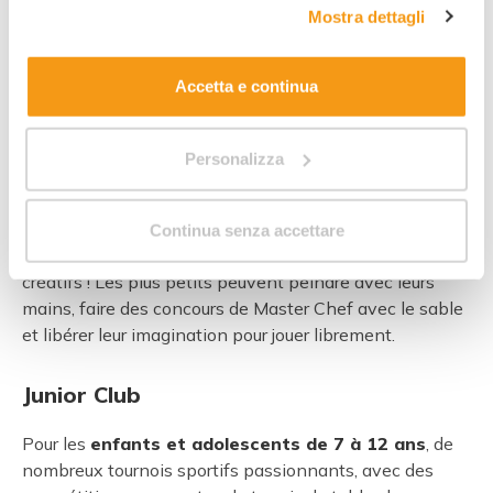
donc la
sortie en train
pour aller manger des glaces à
Mostra dettagli
cookie"
. Allo stesso link trovi la nostra informativa
la Marina di Varazze, le rendez-vous en bord de mer
estesa sui cookie.
pour
faire voler les ballons des désirs
sans oublier
Accetta e continua
les spectacles de magie. Le tout saccadé de doux
intermèdes comme le
goûter et le lait au chocolat
pour se dire bonne nuit
!
Personalizza
Mini Club
Continua senza accettare
Pour les enfants
de 4 à 6 ans
, de nombreux ateliers
créatifs ! Les plus petits peuvent peindre avec leurs
mains, faire des concours de Master Chef avec le sable
et libérer leur imagination pour jouer librement.
Junior Club
Pour les
enfants et adolescents de 7 à 12 ans
, de
nombreux tournois sportifs passionnants, avec des