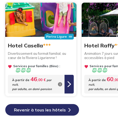
Pietra Ligure
Hotel Casella
***
Hotel Raffy
*
Divertissement au format familial, au
Animation 7 jours sur
cœur de la Riviera Ligurienne !
accessibles à pied
Services pour familles (Bino) :
Services pour fami
46
60
,00 €
,0
À partir de
À partir de
par
nuit,
nuit,
par adulte, en demi-pension
par adulte, en demi-
Revenir à tous les hôtels