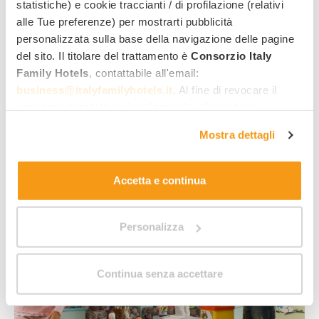
statistiche) e cookie traccianti / di profilazione (relativi
alle Tue preferenze) per mostrarti pubblicità
personalizzata sulla base della navigazione delle pagine
del sito. Il titolare del trattamento è
Consorzio Italy
Animations
Family Hotels
, contattabile all'email:
business@italyfamilyhotels.it
. Al fine di revocare il
Aire de jeux intérieure et extérieure
consenso prestato e visualizzare le informazioni
Service de baby-sitting sur demande payant
complete sul trattamento dei dati clicca qui:
"gestione
Mostra dettagli
cookie"
. Allo stesso link trovi la nostra informativa
Cours de ski
estesa sui cookie.
Visite de la ferme pédagogique
Accetta e continua
Personalizza
Continua senza accettare