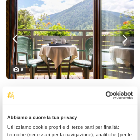
6
Dimensions :
Personnes :
28-32 m²
2+2
Des Suites Juniors
spacieuses
et
lumineuses
,
Abbiamo a cuore la tua privacy
meublées avec goût et une grande attention aux détails
Utilizziamo cookie propri e di terze parti per finalità:
: bois d’
épicéa
,
ambiance alpine
, balcon ou terrasse,
tecniche (necessari per la navigazione), analitiche (per le
salle de bain avec
douche
.