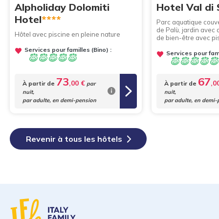
Alpholiday Dolomiti
Hotel Val di 
Hotel
****
Parc aquatique couve
de Palù, jardin avec 
Hôtel avec piscine en pleine nature
de bien-être avec pi
Services pour familles (Bino) :
Services pour fami
73
67
,00 €
,0
À partir de
À partir de
par
nuit,
nuit,
par adulte, en demi-pension
par adulte, en demi-
Revenir à tous les hôtels