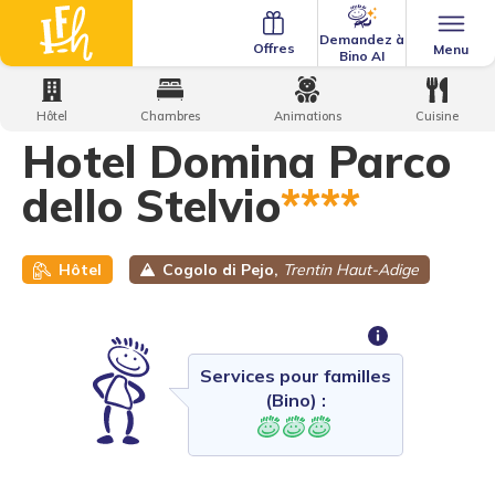
Demandez à
Offres
Menu
Bino AI
Home
·
Family Hotels
·
Hôtel Domina Parco dello Stelvio
Hôtel
Chambres
Animations
Cuisine
Hotel Domina Parco
dello Stelvio
****
Hôtel
Cogolo di Pejo,
Trentin Haut-Adige
Services pour familles
(Bino) :