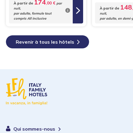
174
,00 €
À partir de
par
148
À partir de
nuit,
par adulte, formule tout
nuit,
compris All inclusive
par adulte, en demi-
Revenir à tous les hôtels
Qui sommes-nous