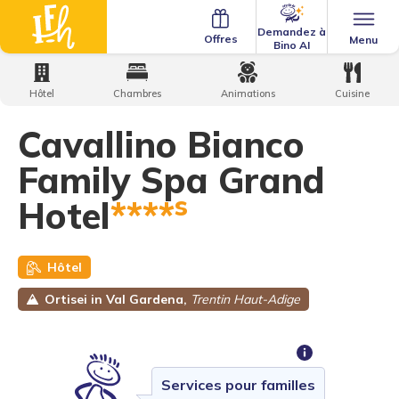
Demandez à
Offres
Menu
Bino AI
Home
·
Family Hotels
·
Cavallino Bianco Family Spa Grand
Hotel
Hôtel
Chambres
Animations
Cuisine
Cavallino Bianco
Family Spa Grand
s
Hotel
****
Hôtel
Ortisei in Val Gardena,
Trentin Haut-Adige
Services pour familles