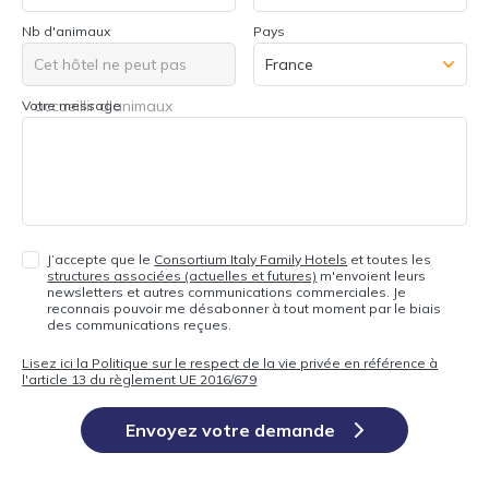
Nb d'animaux
Pays
Cet hôtel ne peut pas
accueillir d'animaux
Votre message
J’accepte que le
Consortium Italy Family Hotels
et toutes les
structures associées (actuelles et futures)
m'envoient leurs
newsletters et autres communications commerciales. Je
reconnais pouvoir me désabonner à tout moment par le biais
des communications reçues.
Lisez ici la Politique sur le respect de la vie privée en référence à
l'article 13 du règlement UE 2016/679
Envoyez votre demande