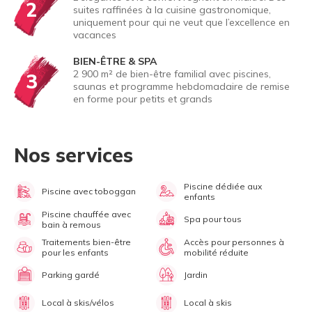
2
suites raffinées à la cuisine gastronomique,
uniquement pour qui ne veut que l’excellence en
vacances
BIEN-ÊTRE & SPA
2 900 m² de bien-être familial avec piscines,
3
saunas et programme hebdomadaire de remise
en forme pour petits et grands
Nos services
Piscine dédiée aux
Piscine avec toboggan
enfants
Piscine chauffée avec
Spa pour tous
bain à remous
Traitements bien-être
Accès pour personnes à
pour les enfants
mobilité réduite
Parking gardé
Jardin
Local à skis/vélos
Local à skis