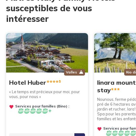
susceptibles de vous
intéresser
Valles
Rio d
s
Hotel Huber
****
linara mount
stay
***
« Le temps est précieux pour moi, pour
vous, pour nous »
Nounous, ferme péda
pré de 6 hectares ave
Services pour familles (Bino) :
jardin et rucher, lara
Spa pour les parents,
familles et les enfant
Services pour fami