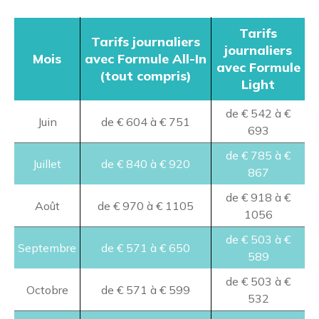
Tarifs
Tarifs journaliers
journaliers
Mois
avec Formule All-In
avec Formule
(tout compris)
Light
de € 542 à €
Juin
de € 604 à € 751
693
de € 785 à €
Juillet
de € 840 à € 920
867
de € 918 à €
Août
de € 970 à € 1105
1056
de € 503 à €
Septembre
de € 571 à € 650
589
de € 503 à €
Octobre
de € 571 à € 599
532