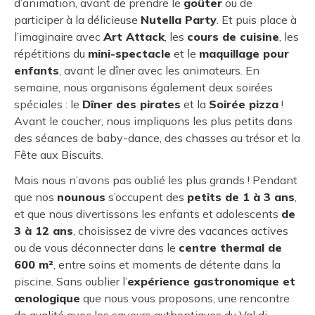
d’animation, avant de prendre le
goûter
ou de
participer à la délicieuse
Nutella Party
. Et puis place à
l’imaginaire avec
Art Attack
, les
cours de cuisine
, les
répétitions du
mini-spectacle
et le
maquillage pour
enfants
, avant le dîner avec les animateurs. En
semaine, nous organisons également deux soirées
spéciales : le
Dîner des pirates
et la
Soirée pizza
!
Avant le coucher, nous impliquons les plus petits dans
des séances de baby-dance, des chasses au trésor et la
Fête aux Biscuits.
Mais nous n’avons pas oublié les plus grands ! Pendant
que nos
nounous
s’occupent des
petits de 1 à 3 ans
,
et que nous divertissons les enfants et adolescents
de
3 à 12 ans
, choisissez de vivre des vacances actives
ou de vous déconnecter dans le
centre thermal de
600 m²
, entre soins et moments de détente dans la
piscine. Sans oublier l’
expérience gastronomique et
œnologique
que nous vous proposons, une rencontre