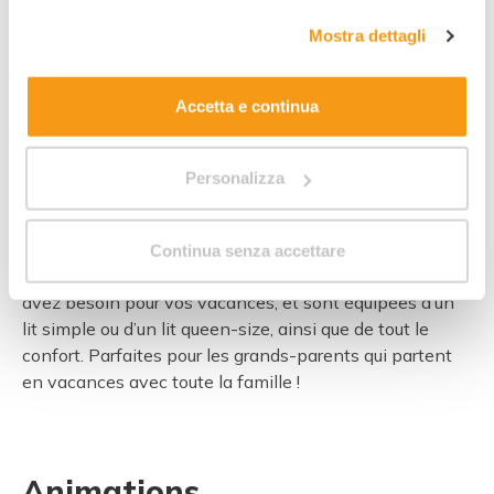
complete sul trattamento dei dati clicca qui:
"gestione
Mostra dettagli
cookie"
. Allo stesso link trovi la nostra informativa
estesa sui cookie.
Accetta e continua
3
Personalizza
Dimensions :
15,5 m²
Continua senza accettare
Simples et compactes, elles offrent tout ce dont vous
avez besoin pour vos vacances, et sont équipées d’un
lit simple ou d’un lit queen-size, ainsi que de tout le
confort. Parfaites pour les grands-parents qui partent
en vacances avec toute la famille !
Animations