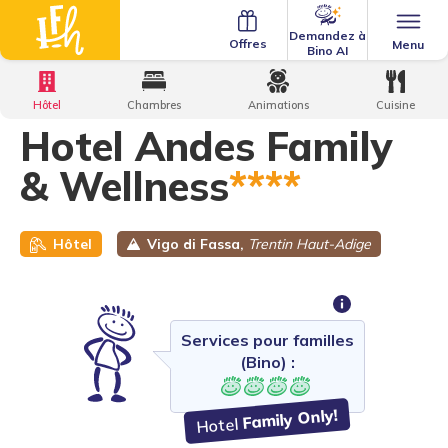
Demandez à
Offres
Menu
Bino AI
Home
·
Family Hotels
·
Hôtel Andes Family & Wellness
Hôtel
Chambres
Animations
Cuisine
Hotel Andes Family
& Wellness
****
Hôtel
Vigo di Fassa,
Trentin Haut-Adige
Services pour familles
(Bino) :
Family Only!
Hotel