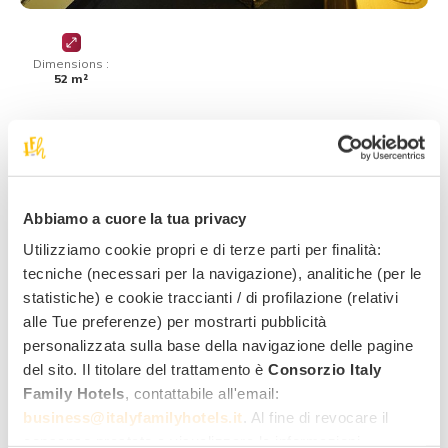
Dimensions :
52 m²
Compromis entre vacances romantiques et moments
en famille, composée de 2 chambres, toutes deux
d’environ 26 m², avec entrées indépendantes. Conçue
pour votre bien-être, vous trouverez également un
Abbiamo a cuore la tua privacy
jacuzzi dans l’une des deux chambres.
Utilizziamo cookie propri e di terze parti per finalità:
tecniche (necessari per la navigazione), analitiche (per le
Chambre Simple
statistiche) e cookie traccianti / di profilazione (relativi
alle Tue preferenze) per mostrarti pubblicità
personalizzata sulla base della navigazione delle pagine
del sito. Il titolare del trattamento è
Consorzio Italy
Family Hotels
, contattabile all'email:
business@italyfamilyhotels.it
. Al fine di revocare il
consenso prestato e visualizzare le informazioni