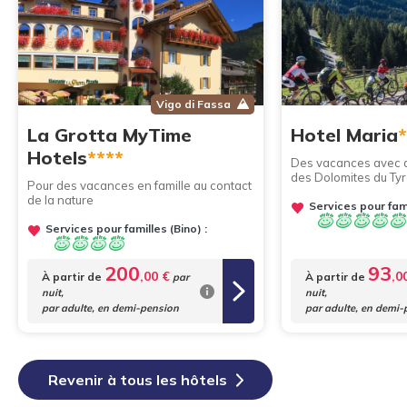
Vigo di Fassa
La Grotta MyTime
Hotel Maria
*
Hotels
****
Des vacances avec 
des Dolomites du Tyr
Pour des vacances en famille au contact
de la nature
Services pour fami
Services pour familles (Bino) :
200
93
,00 €
,0
À partir de
À partir de
par
nuit,
nuit,
par adulte, en demi-pension
par adulte, en demi-
Revenir à tous les hôtels