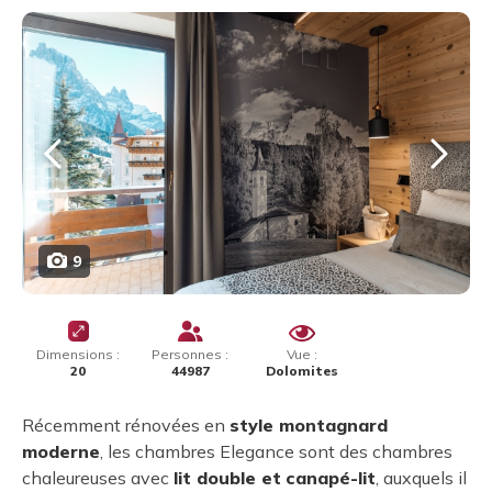
9
Dimensions :
Personnes :
Vue :
20
44987
Dolomites
Récemment rénovées en
style montagnard
moderne
, les chambres Elegance sont des chambres
chaleureuses avec
lit double et
canapé-lit
, auxquels il