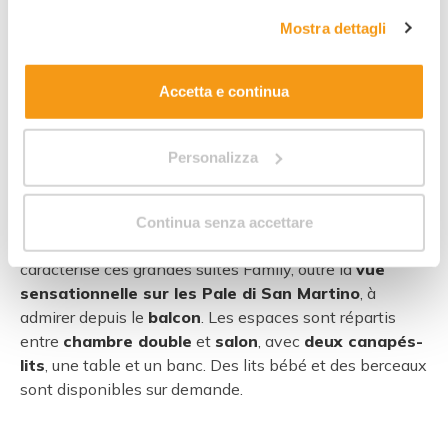
complete sul trattamento dei dati clicca qui:
"gestione
Mostra dettagli
cookie"
. Allo stesso link trovi la nostra informativa
estesa sui cookie.
3
Accetta e continua
Personalizza
Dimensions :
Personnes :
Dimensions :
Vue :
35
45018
Chambre et
Pale di San
salon
Martino
Continua senza accettare
Un mobilier simple, chaleureux et fonctionnel
caractérise ces grandes suites Family, outre la
vue
sensationnelle sur les Pale di San Martino
, à
admirer depuis le
balcon
. Les espaces sont répartis
entre
chambre double
et
salon
, avec
deux canapés-
lits
, une table et un banc. Des lits bébé et des berceaux
sont disponibles sur demande.