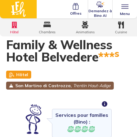
Demandez à
Offres
Menu
Bino AI
Home
·
Family Hotels
·
Family & Wellness Hotel Belvedere
Hôtel
Chambres
Animations
Cuisine
Family & Wellness
s
Hotel Belvedere
***
Hôtel
San Martino di Castrozza,
Trentin Haut-Adige
Services pour familles
(Bino) :