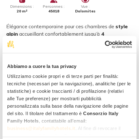
Dimensions :
Personnes :
Vue :
20 m²
45018
Dolomites
Élégance contemporaine pour ces chambres de
style
alpin
accueillant confortablement jusqu’à
4
personnes
. Les quadruples Elegance disposent d’un
lit
double
et d’un
lit superposé
, avec possibilité d’ajouter
un
lit de camping
. Elles ont un
balcon
avec
vue
spectaculaire sur les Dolomites
.
Abbiamo a cuore la tua privacy
Utilizziamo cookie propri e di terze parti per finalità:
Elegance Suite Family
tecniche (necessari per la navigazione), analitiche (per le
statistiche) e cookie traccianti / di profilazione (relativi
alle Tue preferenze) per mostrarti pubblicità
personalizzata sulla base della navigazione delle pagine
del sito. Il titolare del trattamento è
Consorzio Italy
Family Hotels
, contattabile all'email:
business@italyfamilyhotels.it
. Al fine di revocare il
consenso prestato e visualizzare le informazioni