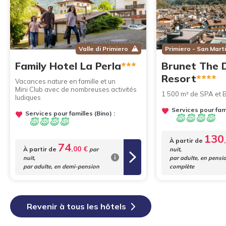
Valle di Primiero
Primiero - San Mart
Family Hotel La Perla
***
Brunet The 
Resort
****
Vacances nature en famille et un
Mini Club avec de nombreuses activités
1 500 m² de SPA et 
ludiques
Services pour fami
Services pour familles (Bino) :
130
À partir de
74
,00 €
À partir de
par
nuit,
nuit,
par adulte, en pensi
par adulte, en demi-pension
complète
Revenir à tous les hôtels