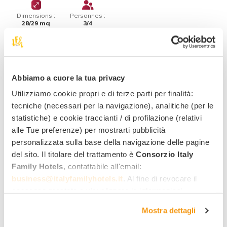
Dimensions :
Personnes :
28/29 mq
3/4
Elles disposent de
2 pièces séparées et
communicantes
. La première pièce accueille le
lit à
deux places
, tandis que la seconde est une petite
Abbiamo a cuore la tua privacy
chambre avec
1 ou 2 lits
. L’ameublement est dans le
Utilizziamo cookie propri e di terze parti per finalità:
style tyrolien
, avec des lignes simples et des détails
tecniche (necessari per la navigazione), analitiche (per le
qui évoquent la tradition alpine. Disponibles en
statistiche) e cookie traccianti / di profilazione (relativi
solution
triple
et
quadruple
.
alle Tue preferenze) per mostrarti pubblicità
personalizzata sulla base della navigazione delle pagine
Chambres Family PLUS+
del sito. Il titolare del trattamento è
Consorzio Italy
Family Hotels
, contattabile all'email:
business@italyfamilyhotels.it
. Al fine di revocare il
consenso prestato e visualizzare le informazioni
complete sul trattamento dei dati clicca qui:
"gestione
Mostra dettagli
cookie"
. Allo stesso link trovi la nostra informativa