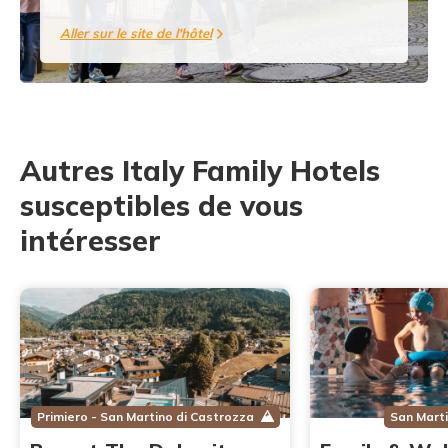
Aller sur le site de l'hôtel
Autres Italy Family Hotels
susceptibles de vous
intéresser
Primiero - San Martino di Castrozza
San Marti