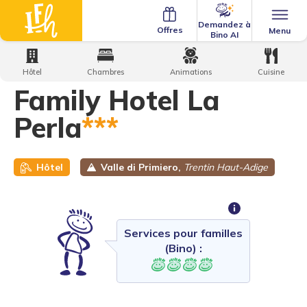
Demandez à
Offres
Menu
Bino AI
Home
·
Family Hotels
·
Family Hotel La Perla
Hôtel
Chambres
Animations
Cuisine
Family Hotel La
Perla
***
Hôtel
Valle di Primiero,
Trentin Haut-Adige
Services pour familles
(Bino) :