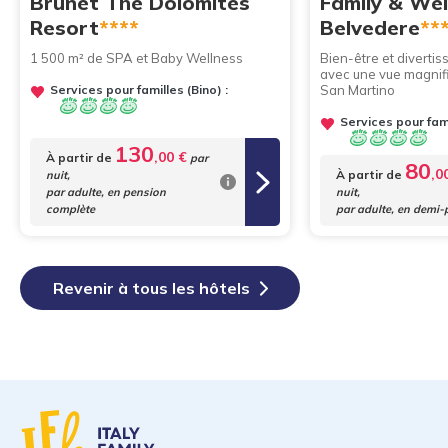
Brunet The Dolomites
Family & Wel
Resort
****
Belvedere
**
1 500 m² de SPA et Baby Wellness
Bien-être et divertis
avec une vue magnifi
Services pour familles (Bino) :
San Martino
Services pour fami
130
,00 €
À partir de
par
80
,0
À partir de
nuit,
par adulte, en pension
nuit,
complète
par adulte, en demi-
Revenir à tous les hôtels