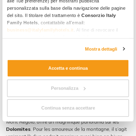
alle Tue preferenze) per mostrarti pubblicità
Découvrir Obereggen
personalizzata sulla base della navigazione delle pagine
del sito. Il titolare del trattamento è
Consorzio Italy
Family Hotels
, contattabile all'email:
business@italyfamilyhotels.it
. Al fine di revocare il
consenso prestato e visualizzare le informazioni
complete sul trattamento dei dati clicca qui:
"gestione
Mostra dettagli
cookie"
. Allo stesso link trovi la nostra informativa
estesa sui cookie.
Accetta e continua
Personalizza
Nova Ponente
est une petite ville du Val d’Ega, dans le
Continua senza accettare
Tyrol du Sud qui, grâce à sa position sur le plateau du
Mont Regolo, offre un magnifique panorama sur les
Dolomites
. Pour les amoureux de la montagne, il s’agit