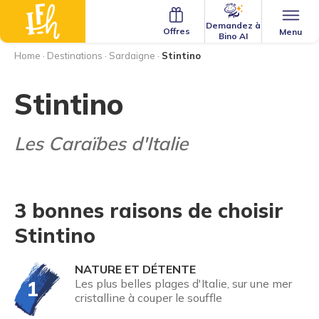
Demandez à
Offres
Menu
Bino AI
Home
·
Destinations
·
Sardaigne
·
Stintino
Stintino
Les Caraïbes d'Italie
3 bonnes raisons de choisir
Stintino
NATURE ET DÉTENTE
1
Les plus belles plages d'Italie, sur une mer
cristalline à couper le souffle