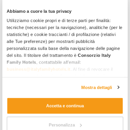
Abbiamo a cuore la tua privacy
Stintino
UNAHOTELS Club Hotel Ancora
****
Utilizziamo cookie propri e di terze parti per finalità:
tecniche (necessari per la navigazione), analitiche (per le
Hôtel familial avec plage privée
statistiche) e cookie traccianti / di profilazione (relativi
Services family :
alle Tue preferenze) per mostrarti pubblicità
personalizzata sulla base della navigazione delle pagine
Ouvert jusqu'au 18/10/26 et à partir du 17/05/27
del sito. Il titolare del trattamento è
Consorzio Italy
83
Family Hotels
, contattabile all'email:
,00 €
2 offres à partir de
business@italyfamilyhotels.it
. Al fine di revocare il
par nuit/adulte, en demi-pension
consenso prestato e visualizzare le informazioni
complete sul trattamento dei dati clicca qui:
"gestione
Mostra dettagli
cookie"
. Allo stesso link trovi la nostra informativa
2 offres à partir de 83,00 €
estesa sui cookie.
Accetta e continua
Personalizza
Découvrir Stintino