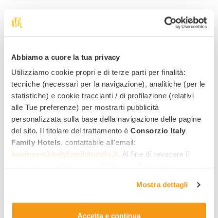
30
Abbiamo a cuore la tua privacy
Utilizziamo cookie propri e di terze parti per finalità:
tecniche (necessari per la navigazione), analitiche (per le
Diano Marina
statistiche) e cookie traccianti / di profilazione (relativi
Hotel La Baia
***
alle Tue preferenze) per mostrarti pubblicità
personalizzata sulla base della navigazione delle pagine
Avec plage privée, 12 heures d'animations et aires de
del sito. Il titolare del trattamento è
Consorzio Italy
jeux
Family Hotels
, contattabile all'email:
Services family :
business@italyfamilyhotels.it
. Al fine di revocare il
consenso prestato e visualizzare le informazioni
93
,00 €
4 offres à partir de
complete sul trattamento dei dati clicca qui:
"gestione
par nuit/adulte, en pension complète
Mostra dettagli
cookie"
. Allo stesso link trovi la nostra informativa
estesa sui cookie.
Accetta e continua