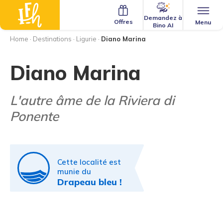
Demandez à
Offres
Menu
Bino AI
Home
·
Destinations
·
Ligurie
·
Diano Marina
Diano Marina
L'autre âme de la Riviera di
Ponente
Cette localité est
munie du
Drapeau bleu !