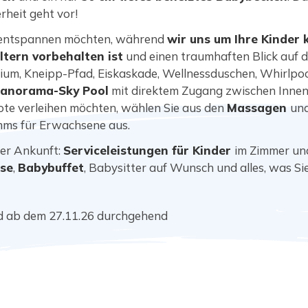
erheit geht vor!
n entspannen möchten, während
wir uns um Ihre Kinder
ltern vorbehalten ist
und einen traumhaften Blick auf d
ium, Kneipp-Pfad, Eiskaskade, Wellnessduschen, Whirlp
Panorama-Sky Pool
mit direktem Zugang zwischen Inne
ote verleihen möchten, wählen Sie aus den
Massagen
un
ms für Erwachsene aus.
rer Ankunft:
Serviceleistungen für Kinder
im Zimmer un
ase
,
Babybuffet
, Babysitter auf Wunsch und alles, was Si
nd ab dem 27.11.26 durchgehend