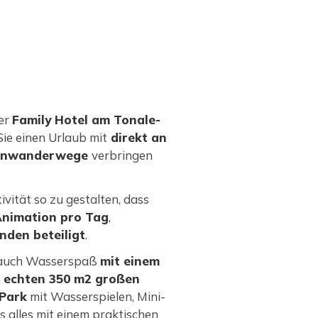
er
Family Hotel am Tonale-
ie einen Urlaub mit
direkt an
lienwanderwege
verbringen
ivität so zu gestalten, dass
Animation pro Tag
,
nden beteiligt
.
n auch Wasserspaß
mit einem
n
echten 350 m2 großen
Park
mit Wasserspielen, Mini-
as alles mit einem praktischen