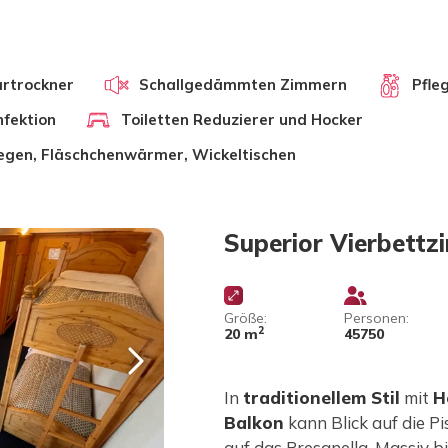
rtrockner
Schallgedämmten Zimmern
Pfle
fektion
Toiletten Reduzierer und Hocker
iegen, Fläschchenwärmer, Wickeltischen
Superior Vierbett
Größe:
Personen:
2
20 m
45750
In
traditionellem Stil
mit
H
Balkon
kann Blick auf die P
auf das Presanella-Massiv bi