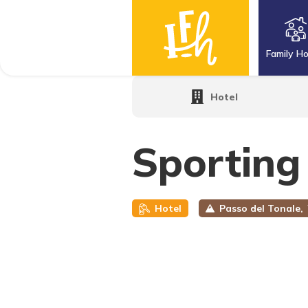
Family Ho
Home
·
Family Hotels
·
Sporting Hotel
Hotel
Sporting
Hotel
Passo del Tonale,