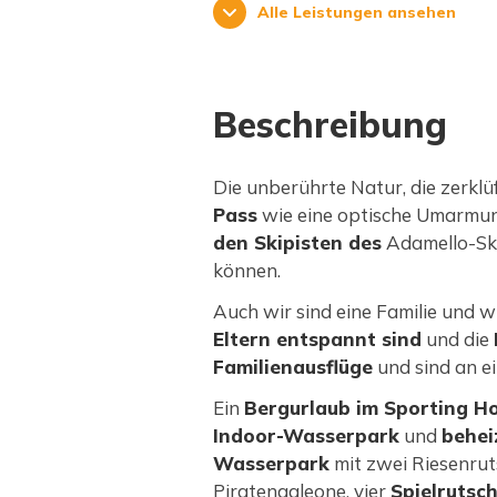
Alle Leistungen ansehen
Beschreibung
Die unberührte Natur, die zerklü
Pass
wie eine optische Umarmun
den Skipisten des
Adamello-Ski
können.
Auch wir sind eine Familie und wi
Eltern entspannt sind
und die
Familienausflüge
und sind an e
Ein
Bergurlaub im Sporting Ho
Indoor-Wasserpark
und
behe
Wasserpark
mit zwei Riesenru
Piratengaleone, vier
Spielrutsc