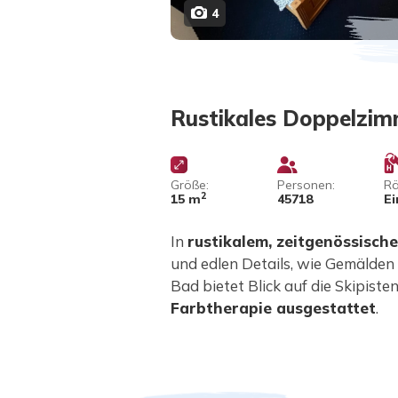
4
Rustikales Doppelzi
Größe:
Personen:
Rä
2
15 m
45718
Ei
In
rustikalem, zeitgenössische
und edlen Details, wie Gemälden 
Bad bietet Blick auf die Skipisten
Farbtherapie ausgestattet
.