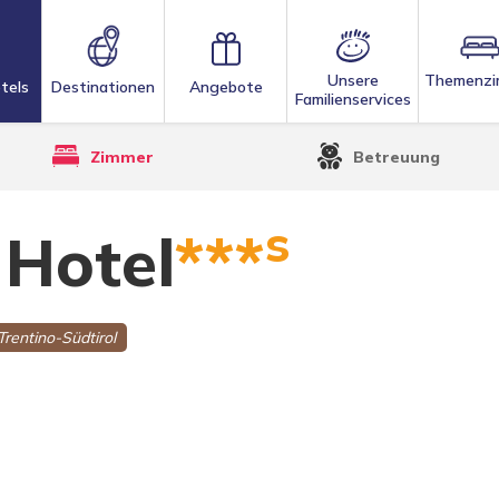
Unsere
Themenzi
tels
Destinationen
Angebote
Familienservices
Zimmer
Betreuung
s
 Hotel
***
Trentino-Südtirol