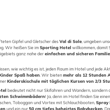
fteten Gipfel und Gletscher des
Val di Sole
, umgeben uns
g. Wir heißen Sie im
Sporting Hotel
willkommen, damit S
gebiets ganz nahe der
einfachen und sicheren Fami
ssen, wie wichtig es ist, jeden Raum im Hotel und jede Akt
Kinder Spaß haben
. Wir bieten
mehr als 12 Stunden 
iner
Kinderskischule mit täglichen Kursen von 2/3 Stu
tel
bedeutet nicht nur Skifahren und Wandern, sonder
izten Schwimmbädern
! Ja, denn im Hotel finden Sie eine
tschen, Toboggan und Vortex mit Schlauchbooten,
Spray 
hen
und ein nur
50 cm tiefes beheiztes Babybecken
. D