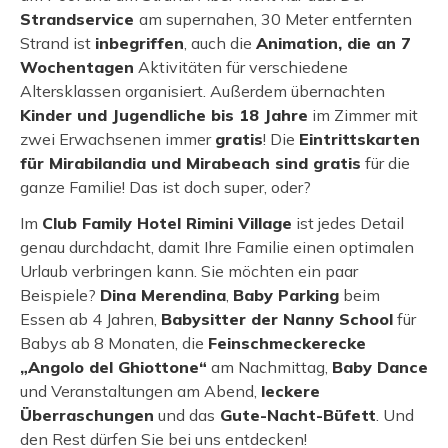
Strandservice
am supernahen, 30 Meter entfernten
Strand ist
inbegriffen
, auch die
Animation, die an 7
Wochentagen
Aktivitäten für verschiedene
Altersklassen organisiert. Außerdem übernachten
Kinder und Jugendliche bis 18 Jahre
im Zimmer mit
zwei Erwachsenen immer
gratis
! Die
Eintrittskarten
für Mirabilandia und Mirabeach sind gratis
für die
ganze Familie! Das ist doch super, oder?
Im
Club Family Hotel Rimini Village
ist jedes Detail
genau durchdacht, damit Ihre Familie einen optimalen
Urlaub verbringen kann. Sie möchten ein paar
Beispiele?
Dina Merendina
,
Baby Parking
beim
Essen ab 4 Jahren,
Babysitter der Nanny School
für
Babys ab 8 Monaten, die
Feinschmeckerecke
„Angolo del Ghiottone“
am Nachmittag,
Baby Dance
und Veranstaltungen am Abend,
leckere
Überraschungen
und das
Gute-Nacht-Büfett
. Und
den Rest dürfen Sie bei uns entdecken!