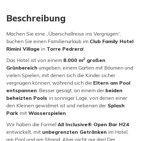
Beschreibung
Machen Sie eine „Überschallreise ins Vergnügen“,
buchen Sie einen Familienurlaub im
Club Family Hotel
Rimini Village
in
Torre Pedrera
!
2
Das Hotel ist von einem
8.000 m
großen
Grünbereich
umgeben, einem Garten mit Bäumen und
vielen Spielen, mit denen sich die Kinder sicher
vergnügen können, während sich die
Eltern am Pool
entspannen
. Besser gesagt, an einem der
beiden
beheizten Pools
in sonniger Lage, von denen einer
den Kleinen gewidmet ist und nebenan der
Splash
Park
mit
Wasserspielen
.
Wir haben die Formel
All Inclusive® Open Bar H24
entwickelt, mit
unbegrenzten Getränken
im Hotel,
am Pool und am Strand. Aber nicht nur das! Der