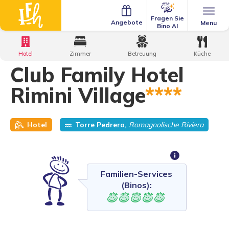
Fragen Sie
Angebote
Menu
Bino AI
Home
·
Family Hotels
·
Club Family Hotel Rimini Village
Hotel
Zimmer
Betreuung
Küche
Club Family Hotel
Rimini Village
****
Hotel
Torre Pedrera,
Romagnolische Riviera
Familien-Services
(Binos):