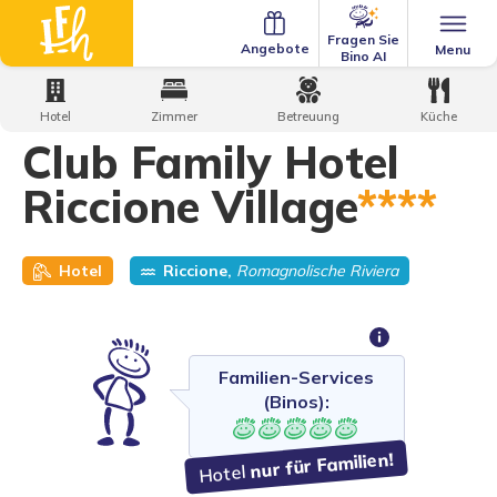
Fragen Sie
Angebote
Menu
Bino AI
Home
·
Family Hotels
·
Club Family Hotel Riccione Village
Hotel
Zimmer
Betreuung
Küche
Club Family Hotel
Riccione Village
****
Hotel
Riccione,
Romagnolische Riviera
Familien-Services
(Binos):
nur für Familien!
Hotel