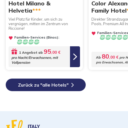
Hotel Milano &
Color Alexan
Helvetia
***
Family Hotel
Viel Platz für Kinder, um sich zu
Direkter Strandzugan
vergnügen, mitten im Zentrum von
Pools, Premium All I
Riccione!
Familien-Services
Familien-Services (Binos):
95
,00 €
1 Angebot ab
80
,00 €
Ab
pro Nacht/Erwachsenen, mit
pro N
Vollpension
pro Erwachsenen, All
Zurück zu "alle Hotels"