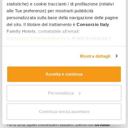
statistiche) e cookie traccianti / di profilazione (relativi
alle Tue preferenze) per mostrarti pubblicità
personalizzata sulla base della navigazione delle pagine
del sito. Il titolare del trattamento è
Consorzio Italy
Family Hotels
, contattabile all'email:
business@italyfamilyhotels.it
. Al fine di revocare il
consenso prestato e visualizzare le informazioni
complete sul trattamento dei dati clicca qui:
"gestione
Mostra dettagli
cookie"
. Allo stesso link trovi la nostra informativa
7
estesa sui cookie.
Accetta e continua
Unser engagiertes und kompetentes Team organisiert
jeden Tag abwechslungsreiche Aktivitäten für alle
Personalizza
Altersgruppen:
Miniclub
,
Juniorclub
,
Teenclub
, aber
auch Babysitter der
Nanny-School
für die ganz
Kleinen. Und es ist nicht ungewöhnlich, dass sich
Continua senza accettare
einige Eltern (oder sogar Großeltern!) vom fröhlichen
Tanz und Spiel mitreißen lassen. Denn im
Urlaub