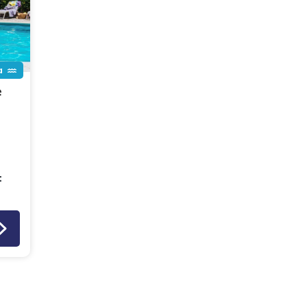
a
e
: