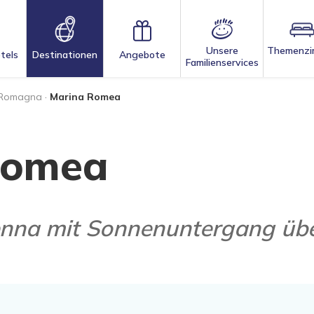
Unsere
Themenzi
tels
Destinationen
Angebote
Familienservices
 Romagna
·
Marina Romea
Romea
enna mit Sonnenuntergang üb