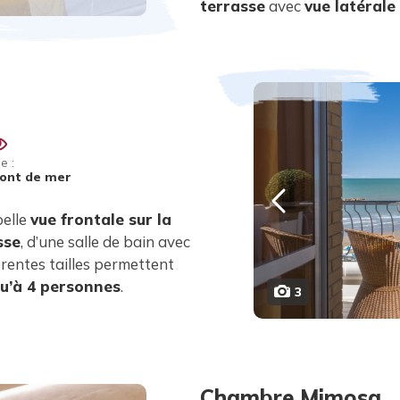
terrasse
avec
vue latérale
e :
ont de mer
belle
vue frontale sur la
sse
, d’une salle de bain avec
érentes tailles permettent
qu’à 4 personnes
.
3
Chambre Mimosa