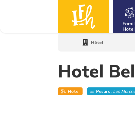
Famil
Hotel
Home
·
Family Hotels
·
Hôtel Bellevue
Hôtel
Hotel Be
Hôtel
Pesaro,
Les March