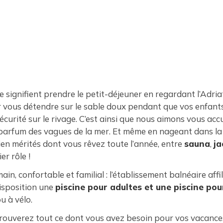
e signifient prendre le petit-déjeuner en regardant l’Adri
r vous détendre sur le sable doux pendant que vos enfant
urité sur le rivage. C’est ainsi que nous aimons vous accueill
ux parfum des vagues de la mer. Et même en nageant dans l
ien mérités dont vous rêvez toute l’année, entre
sauna
,
ja
er rôle !
in, confortable et familial : l’établissement balnéaire aff
disposition une
piscine pour adultes et une piscine po
u à vélo.
s trouverez tout ce dont vous avez besoin pour vos vacance