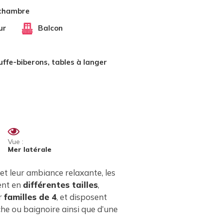
 chambre
ur
Balcon
uffe-biberons, tables à langer
Vue :
Mer latérale
et leur ambiance relaxante, les
ent en
différentes tailles
,
r
familles de 4
, et disposent
che ou baignoire ainsi que d’une