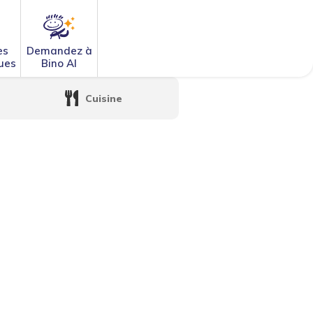
es
Demandez à
ues
Bino AI
Cuisine