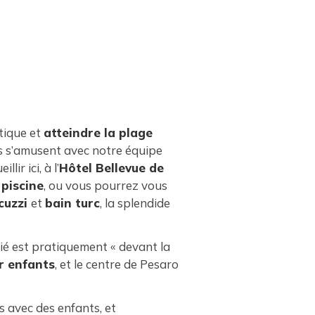
atique et
atteindre la plage
s s’amusent avec notre équipe
ir ici, à l’
Hôtel Bellevue de
a
piscine
, ou vous pourrez vous
cuzzi
et
bain turc
, la splendide
ilié est pratiquement « devant la
ur enfants
, et le centre de Pesaro
s avec des enfants, et