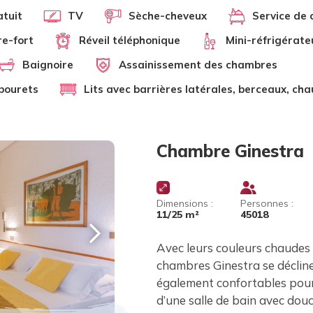
atuit
TV
Sèche-cheveux
Service de
re-fort
Réveil téléphonique
Mini-réfrigérate
Baignoire
Assainissement des chambres
abourets
Lits avec barrières latérales, berceaux, cha
Chambre Ginestra
Dimensions :
Personnes :
11/25 m²
45018
Avec leurs couleurs chaudes 
chambres Ginestra se déclin
également confortables pou
d’une salle de bain avec dou