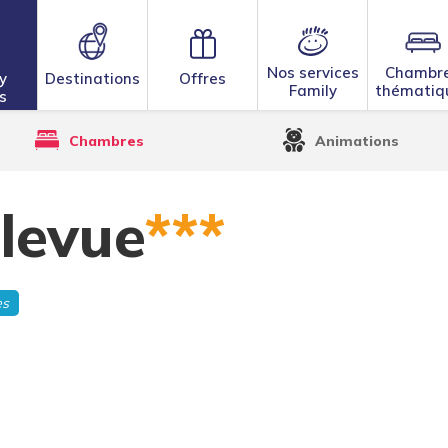
Nos services
Chambr
y
Destinations
Offres
Family
thématiq
s
Chambres
Animations
llevue
***
es