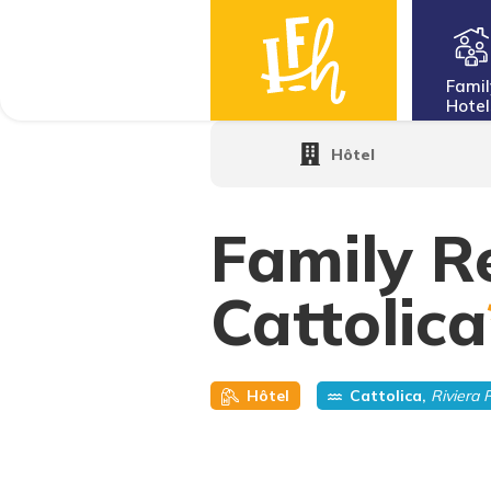
Famil
Hotel
Home
·
Family Hotels
·
Family Resort C
Hôtel
Family R
Cattolica
Hôtel
Cattolica,
Riviera