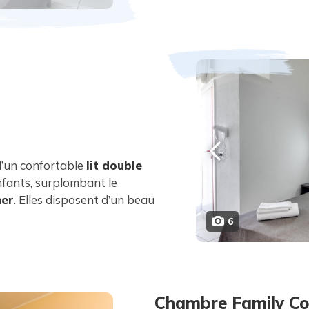
’un confortable
lit double
nfants, surplombant le
er
. Elles disposent d’un beau
6
Chambre Family C