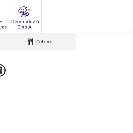
es
Demandez à
ues
Bino AI
Cuisine
®