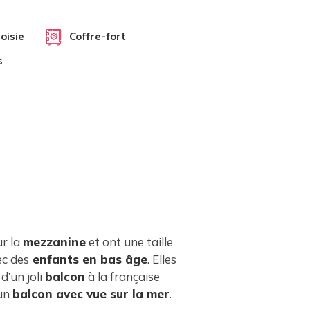
oisie
Coffre-fort
s
ur la
mezzanine
et ont une taille
ec des
enfants en bas âge
. Elles
d’un joli
balcon
à la française
’un
balcon avec vue sur la mer
.