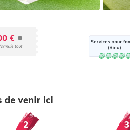
00 €
Services pour fam
 formule tout
(Bino) :
 de venir ici
2
3