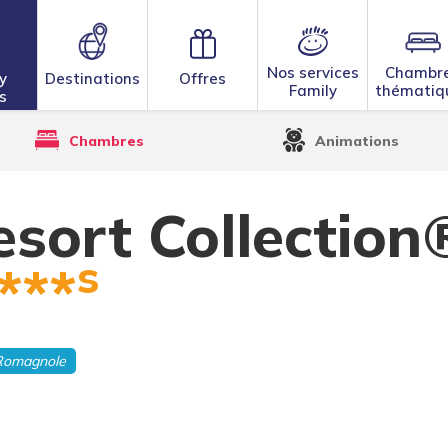
Nos services
Chambr
y
Destinations
Offres
Family
thématiq
s
ollection® Cattolica
Chambres
Animations
esort Collection
s
***
 Romagnole