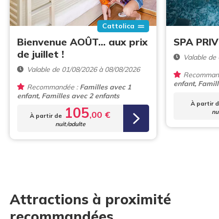
Cattolica
Bienvenue AOÛT... aux prix
SPA PRIV
de juillet !
Valable de
Valable de 01/08/2026 à 08/08/2026
Recommand
enfant, Famil
Recommandée :
Familles avec 1
enfant, Familles avec 2 enfants
À partir 
105
nu
,00 €
À partir de
nuit/adulte
Attractions à proximité
recommandées