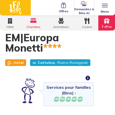
Demandez à
Offres
Menu
Bino AI
Home
·
Family Hotels
·
EM|Europa Monetti
7
offres
Hôtel
Chambres
Animations
Cuisine
EM|Europa
Monetti
****
Hôtel
Cattolica,
Riviera Romagnole
Services pour familles
(Bino) :