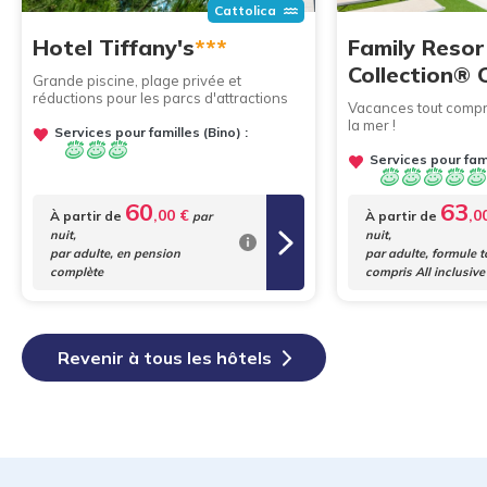
Cattolica
Hotel Tiffany's
***
Family Resor
Collection® 
Grande piscine, plage privée et
réductions pour les parcs d'attractions
Vacances tout compr
la mer !
Services pour familles (Bino) :
Services pour fami
60
63
,00 €
,0
À partir de
À partir de
par
nuit,
nuit,
par adulte, en pension
par adulte, formule t
complète
compris All inclusive
Revenir à tous les hôtels