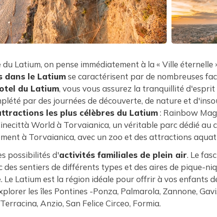
le du Latium, on pense immédiatement à la « Ville éternelle 
s dans le Latium
se caractérisent par de nombreuses facet
otel du Latium
, vous vous assurez la tranquillité d'espri
plété par des journées de découverte, de nature et d'ins
attractions les plus célèbres du Latium
: Rainbow Magi
Cinecittà World à Torvaianica, un véritable parc dédié au 
ement à Torvaianica, avec un zoo et des attractions aquat
 possibilités d'
activités familiales de plein air
. Le fas
c des sentiers de différents types et des aires de pique-niq
. Le Latium est la région idéale pour offrir à vos enfants 
lorer les îles Pontines -Ponza, Palmarola, Zannone, Gavi,
erracina, Anzio, San Felice Circeo, Formia.