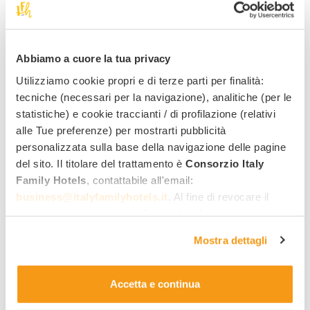
Abbiamo a cuore la tua privacy
Isola d'Ischia
Utilizziamo cookie propri e di terze parti per finalità:
tecniche (necessari per la navigazione), analitiche (per le
Michelangelo Family & Spa Resort
****
statistiche) e cookie traccianti / di profilazione (relativi
Temple de bien-être et de charme
alle Tue preferenze) per mostrarti pubblicità
Services family :
personalizzata sulla base della navigazione delle pagine
del sito. Il titolare del trattamento è
Consorzio Italy
Ouvert toute l'année
Family Hotels
, contattabile all'email:
business@italyfamilyhotels.it
. Al fine di revocare il
70
consenso prestato e visualizzare le informazioni
,00 €
À partir de
par nuit,
par adulte, en demi-pension
complete sul trattamento dei dati clicca qui:
"gestione
Mostra dettagli
cookie"
. Allo stesso link trovi la nostra informativa
estesa sui cookie.
Accetta e continua
14 offres à partir de 40,00 €