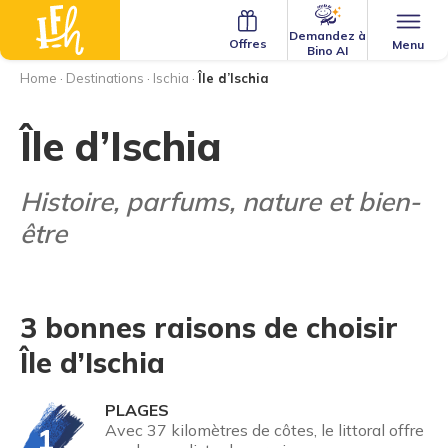
Demandez à
Offres
Menu
Bino AI
Home
·
Destinations
·
Ischia
·
Île d’Ischia
Île d’Ischia
Histoire, parfums, nature et bien-
être
3 bonnes raisons de choisir
Île d’Ischia
PLAGES
Avec 37 kilomètres de côtes, le littoral offre
1