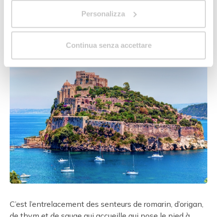
Personalizza
Découvrir Île d’Ischia
Continua senza accettare
C’est l’entrelacement des senteurs de romarin, d’origan,
de thym et de sauge qui accueille qui pose le pied à